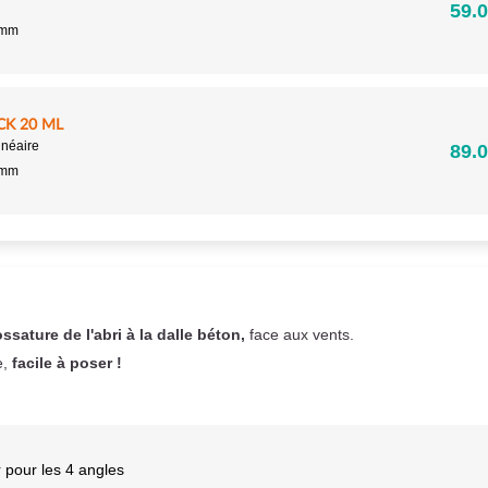
59.0
5mm
CK 20 ML
inéaire
89.0
5mm
ossature de l'abri à la dalle béton,
face aux vents.
e,
facile à poser !
 pour les 4 angles