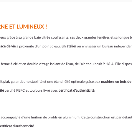
NE ET LUMINEUX !
x grâce à sa grande baie vitrée coulissante, ses deux grandes fenêtres et sa longue ba
ace de vie
à proximité d'un point d'eau,
un atelier
ou envisager un bureau indépendant
erme à clé et en double vitrage isolant de l'eau, de l'air et du bruit 9-16-4. Elle di
it plat,
garantit une stabilité et une étanchéité optimale grâce aux
madriers en bois de
ité
certifié PEFC et toujours livré avec
certificat d'authenticité.
accompagné d’une finition de profils en aluminium. Cette construction est par défau
ertificat d'authenticité.