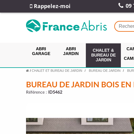
09 
Rappelez-moi
ABRI
ABRI
CA
CHALET &
GARAGE
JARDIN
BUREAU DE
CAM
JARDIN
/
CHALET ET BUREAU DE JARDIN
BUREAU DE JARDIN
BUR
BUREAU DE JARDIN BOIS EN 
Référence :
ID5462