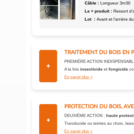
Câble :
Longueur 3m30
Le + produit :
Ressort d'
Lot :
Avant et l'arrière du
TRAITEMENT DU BOIS EN 
PREMIÈRE ACTION INDISPENSABL
A la fois
insecticide
et
fongicide
co
En savoir plus
PROTECTION DU BOIS, AV
DEUXIÈME ACTION :
haute protect
Translucide ou teintes au choix, lais
En savoir plus