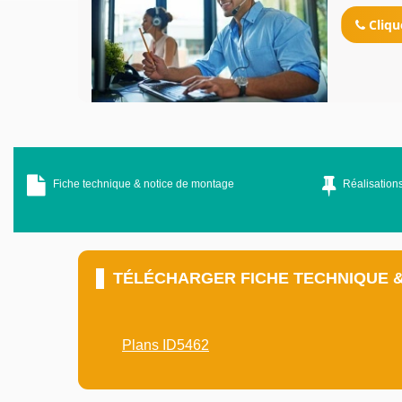
Cliqu
Fiche technique & notice de montage
Réalisations
TÉLÉCHARGER FICHE TECHNIQUE 
Plans ID5462