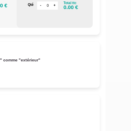
Total ttc
0 €
Qté
0.00 €
r" comme "extérieur"
.