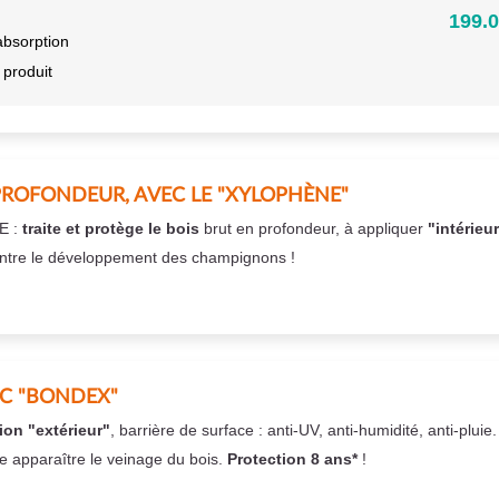
199.0
absorption
 produit
PROFONDEUR, AVEC LE "XYLOPHÈNE"
E :
traite et protège le bois
brut en profondeur, à appliquer
"intérieu
ntre le développement des champignons !
EC "BONDEX"
ion "extérieur"
, barrière de surface : anti-UV, anti-humidité, anti-pluie
se apparaître le veinage du bois.
Protection 8 ans*
!