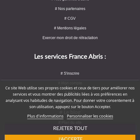
# Nos partenaires
# CGV
# Mentions légales
Exercer mon droit de rétractation
Les services France Abris :
# S'inscrire
# Mon compte
Ce site Web utilise ses propres cookies et ceux de tiers pour améliorer nos
# FAQ
services et vous montrer des publicités liées à vos préférences en
analysant vos habitudes de navigation. Pour donner votre consentement à
# Modes de paiement
son utilisation, appuyez sur le bouton Accepter.
# Le blog
Plus d'informations
Personnaliser les cookies
# Plan du site
REJETER TOUT
J'ACCEPTE