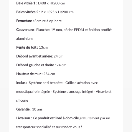
Baie vitrée 1 :
L408 x Ht200 cm
Baies vitrées 2 :
2 x L395 x Ht200 cm
Fermeture :
Serrure à cylindre
Couverture :
Planches 19 mm, bâche EPDM et finition profilés
aluminium
Pente du toit :
13cm
Débord avant et arrière
:
24 cm
Débord gauche et droite :
24 cm
Hauteur de mur :
254 cm
Inclus :
Système anti-tempête - Grille d'aération avec
moustiquaire intégrée - Système d'ancrage intégré - Visserie et
silicone
Garantie :
10 ans
Livraison : Ce produit est livré à domicile
gratuitement par un
transporteur spécialisé et sur rendez-vous !