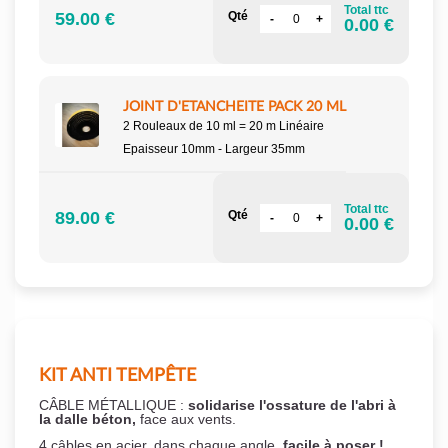
Total ttc
59.00 €
Qté
0.00 €
JOINT D'ETANCHEITE PACK 20 ML
2 Rouleaux de 10 ml = 20 m Linéaire
Epaisseur 10mm - Largeur 35mm
Total ttc
89.00 €
Qté
0.00 €
KIT ANTI TEMPÊTE
CÂBLE MÉTALLIQUE :
solidarise l'ossature de l'abri à
la dalle béton,
face aux vents.
4 câbles en acier, dans chaque angle,
facile à poser !