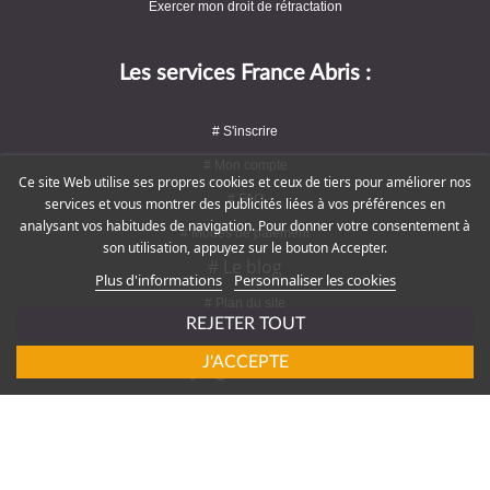
Exercer mon droit de rétractation
Les services France Abris :
# S'inscrire
# Mon compte
Ce site Web utilise ses propres cookies et ceux de tiers pour améliorer nos
# FAQ
services et vous montrer des publicités liées à vos préférences en
analysant vos habitudes de navigation. Pour donner votre consentement à
# Modes de paiement
son utilisation, appuyez sur le bouton Accepter.
# Le blog
Plus d'informations
Personnaliser les cookies
# Plan du site
REJETER TOUT
J'ACCEPTE
Rejoignez-nous !
# Service client : 09 72 16 47 82