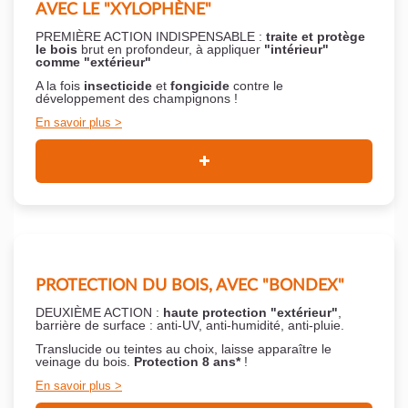
AVEC LE "XYLOPHÈNE"
PREMIÈRE ACTION INDISPENSABLE :
traite et protège
le bois
brut en profondeur, à appliquer
"intérieur"
comme "extérieur"
A la fois
insecticide
et
fongicide
contre le
développement des champignons !
En savoir plus
PROTECTION DU BOIS, AVEC "BONDEX"
DEUXIÈME ACTION :
haute protection "extérieur"
,
barrière de surface : anti-UV, anti-humidité, anti-pluie.
Translucide ou teintes au choix, laisse apparaître le
veinage du bois.
Protection 8 ans*
!
En savoir plus