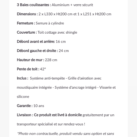
3 Baies coulissantes :
Aluminium + verre sécurit
Dimensions :
2 x L330 x Ht200 cm et 1 x L251 x Ht200 cm
Fermeture :
Serrure à cylindre
Couverture :
Toit cottage avec shingle
Débord avant et arrière
:
16 cm
Débord gauche et droite :
24 cm
Hauteur de mur :
228 cm
Pente de toit :
42°
Inclus :
Système anti-tempête - Grille d'aération avec
moustiquaire intégrée - Système d'ancrage intégré - Visserie et
silicone
Garantie :
10 ans
Livraison : Ce produit est livré à domicile
gratuitement par un
transporteur spécialisé et sur rendez-vous !
*Photo non contractuelle, produit vendu sans option et sans