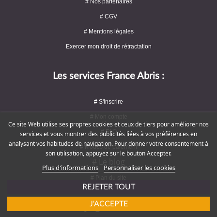
# Nos partenaires
# CGV
# Mentions légales
Exercer mon droit de rétractation
Les services France Abris :
# S'inscrire
# Mon compte
Ce site Web utilise ses propres cookies et ceux de tiers pour améliorer nos
# FAQ
services et vous montrer des publicités liées à vos préférences en
analysant vos habitudes de navigation. Pour donner votre consentement à
# Modes de paiement
son utilisation, appuyez sur le bouton Accepter.
# Le blog
Plus d'informations
Personnaliser les cookies
# Plan du site
REJETER TOUT
J'ACCEPTE
Rejoignez-nous !