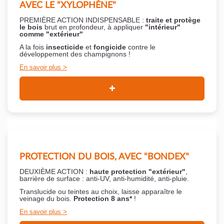
AVEC LE "XYLOPHÈNE"
PREMIÈRE ACTION INDISPENSABLE :
traite et protège
le bois
brut en profondeur, à appliquer
"intérieur"
comme "extérieur"
A la fois
insecticide
et
fongicide
contre le
développement des champignons !
En savoir plus
PROTECTION DU BOIS, AVEC "BONDEX"
DEUXIÈME ACTION :
haute protection "extérieur"
,
barrière de surface : anti-UV, anti-humidité, anti-pluie.
Translucide ou teintes au choix, laisse apparaître le
veinage du bois.
Protection 8 ans*
!
En savoir plus