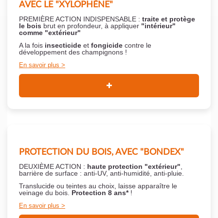
AVEC LE "XYLOPHÈNE"
PREMIÈRE ACTION INDISPENSABLE :
traite et protège
le bois
brut en profondeur, à appliquer
"intérieur"
comme "extérieur"
A la fois
insecticide
et
fongicide
contre le
développement des champignons !
En savoir plus
PROTECTION DU BOIS, AVEC "BONDEX"
DEUXIÈME ACTION :
haute protection "extérieur"
,
barrière de surface : anti-UV, anti-humidité, anti-pluie.
Translucide ou teintes au choix, laisse apparaître le
veinage du bois.
Protection 8 ans*
!
En savoir plus