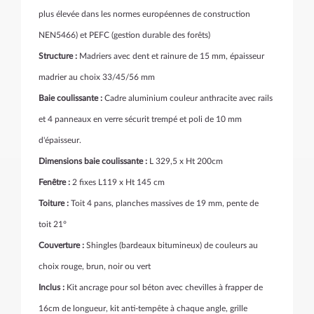
plus élevée dans les normes européennes de construction
NEN5466)
et PEFC (gestion durable des forêts)
Structure :
Madriers avec dent et rainure de 15 mm, épaisseur
madrier au choix 33/45/56 mm
Baie coulissante :
Cadre aluminium couleur anthracite avec rails
et 4 panneaux en verre sécurit trempé et poli de 10 mm
d'épaisseur.
Dimensions baie coulissante :
L 329,5 x Ht 200cm
Fenêtre :
2 fixes L119 x Ht 145 cm
Toiture :
Toit 4 pans, planches massives de 19 mm, pente de
toit 21°
Couverture :
Shingles (bardeaux bitumineux) de couleurs au
choix rouge, brun, noir ou vert
Inclus :
Kit ancrage pour sol béton avec chevilles à frapper de
16cm de longueur, kit anti-tempête à chaque angle, grille