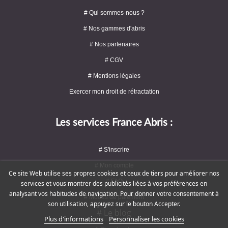
# Qui sommes-nous ?
# Nos gammes d'abris
# Nos partenaires
# CGV
# Mentions légales
Exercer mon droit de rétractation
Les services France Abris :
# S'inscrire
# Mon compte
Ce site Web utilise ses propres cookies et ceux de tiers pour améliorer nos
# FAQ
services et vous montrer des publicités liées à vos préférences en
analysant vos habitudes de navigation. Pour donner votre consentement à
# Modes de paiement
son utilisation, appuyez sur le bouton Accepter.
# Le blog
Plus d'informations
Personnaliser les cookies