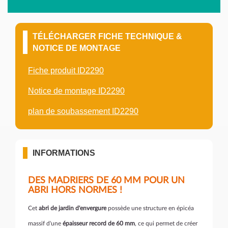
TÉLÉCHARGER FICHE TECHNIQUE &
NOTICE DE MONTAGE
Fiche produit ID2290
Notice de montage ID2290
plan de soubassement ID2290
INFORMATIONS
DES MADRIERS DE 60 MM POUR UN
ABRI HORS NORMES !
Cet
abri de jardin d'envergure
possède une structure en épicéa
massif d'une
épaisseur record de 60 mm
, ce qui permet de créer