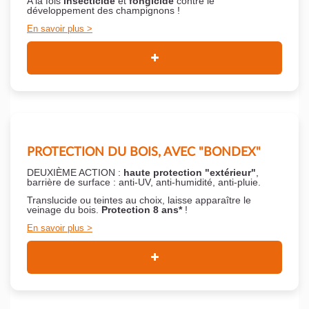
A la fois
insecticide
et
fongicide
contre le
développement des champignons !
En savoir plus
PROTECTION DU BOIS, AVEC "BONDEX"
DEUXIÈME ACTION :
haute protection "extérieur"
,
barrière de surface : anti-UV, anti-humidité, anti-pluie.
Translucide ou teintes au choix, laisse apparaître le
veinage du bois.
Protection 8 ans*
!
En savoir plus