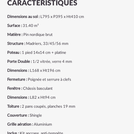
CARACTÉRISTIQUES
Dimensions au sol :
L795 x P395 x Ht410 cm
Surface :
31.40 m²
Matière :
Pin nordique brut
Structure :
Madriers, 33/45/56 mm
Poteau :
1 pied 14x14 cm + platine
Porte Double :
1/2 vitrée,
verre 4 mm
Dimensions :
L168 x Ht196 cm
Fermeture :
Poignée et serrure à clefs
Fenêtre :
Châssis basculant
Dimensions :
L82 x Ht94 cm
Toiture :
2 pans coupés, planches 19 mm
Couverture :
Shingle
Grille aération :
Aluminium
Inclus :
Kit ancrage, anti-tempête