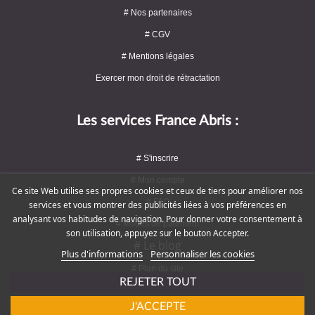
# Nos partenaires
# CGV
# Mentions légales
Exercer mon droit de rétractation
Les services France Abris :
# S'inscrire
# Mon compte
Ce site Web utilise ses propres cookies et ceux de tiers pour améliorer nos
# FAQ
services et vous montrer des publicités liées à vos préférences en
analysant vos habitudes de navigation. Pour donner votre consentement à
# Modes de paiement
son utilisation, appuyez sur le bouton Accepter.
# Le blog
Plus d'informations
Personnaliser les cookies
# Plan du site
REJETER TOUT
J'ACCEPTE
Rejoignez-nous !