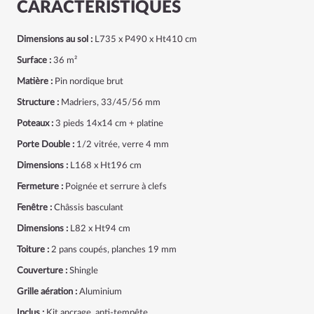
CARACTÉRISTIQUES
Dimensions au sol :
L735 x P490 x Ht410 cm
Surface :
36 m²
Matière :
Pin nordique brut
Structure :
Madriers, 33/45/56 mm
Poteaux :
3 pieds 14x14 cm + platine
Porte Double :
1/2 vitrée,
verre 4 mm
Dimensions :
L168 x Ht196 cm
Fermeture :
Poignée et serrure à clefs
Fenêtre :
Châssis basculant
Dimensions :
L82 x Ht94 cm
Toiture :
2 pans coupés, planches 19 mm
Couverture :
Shingle
Grille aération :
Aluminium
Inclus :
Kit ancrage, anti-tempête