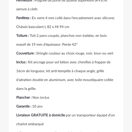
Fermeture :
Poignée de porte de qualité supérieure (RVS) et
serrure à clefs
Fenêtres :
En verre 4 mm collé dans l'encadrement avec silicone.
Châssis basculant
L 82 x Ht 94 cm
Toiture :
Toit 2 pans coupés, planches non traitées, en bois
massif de 19 mm d'épaisseur. Pente 42°
Couverture :
Shingle
couleur au choix rouge, noir, brun ou vert
Inclus :
Kit ancrage pour sol béton avec chevilles à frapper de
16cm de longueur, kit anti-tempête à chaque angle, grille
d'aération double en aluminium, avec toile moustiquaire collée
dans la grille.
Plancher :
Non inclus
Garantie :
10 ans
Livraison GRATUITE à domicile
par un transporteur équipé d'un
chariot embarqué