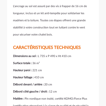
L'ancrage au sol est assuré par des vis à frapper de 16 cm de
longueur, inclus et un kit anti-tempête pour solidariser les
madriers et la toiture. Toutes ces étapes offrent une grande
stabilité à votre construction tout en luttant contre le vent
pour sécuriser votre chalet bois.
CARACTÉRISTIQUES TECHNIQUES
Dimensions au sol :
L 735 x P 490 x Ht 410 cm
Surface totale :
36 m²
Hauteur paroi :
221 cm
Hauteur faîtage :
410 cm
Débord devant / arrière :
20 cm
Débord côté gauche / droit :
12 cm
Matière :
Pin nordique non traité, certifié KOMO/Force Plus
(
certification
répondant à la classe de qualité et de sécurité la