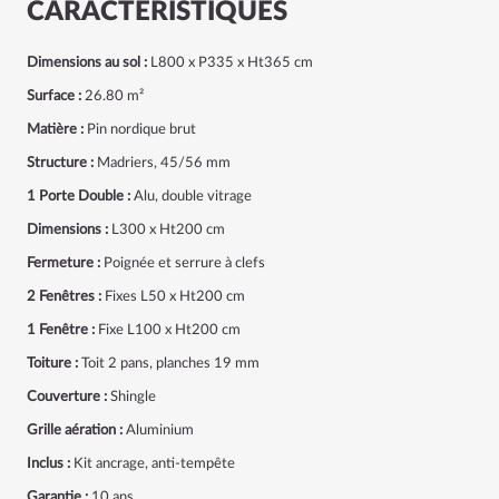
CARACTÉRISTIQUES
Dimensions au sol :
L800 x P335 x Ht365 cm
Surface :
26.80 m²
Matière :
Pin nordique brut
Structure :
Madriers, 45/56 mm
1 Porte Double :
Alu, double vitrage
Dimensions :
L300 x Ht200 cm
Fermeture :
Poignée et serrure à clefs
2 Fenêtres :
Fixes L50 x Ht200 cm
1 Fenêtre :
Fixe L100 x Ht200 cm
Toiture :
Toit 2 pans, planches 19 mm
Couverture :
Shingle
Grille aération :
Aluminium
Inclus :
Kit ancrage, anti-tempête
Garantie :
10 ans