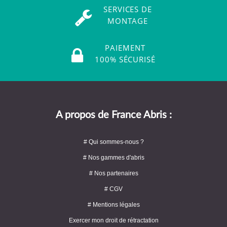
SERVICES DE
MONTAGE
PAIEMENT
100% SÉCURISÉ
A propos de France Abris :
# Qui sommes-nous ?
# Nos gammes d'abris
# Nos partenaires
# CGV
# Mentions légales
Exercer mon droit de rétractation