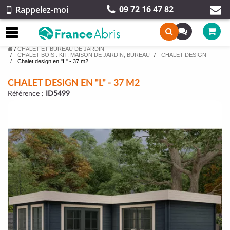
09 72 16 47 82
Rappelez-moi
/
CHALET ET BUREAU DE JARDIN
CHALET BOIS : KIT, MAISON DE JARDIN, BUREAU
CHALET DESIGN
Chalet design en "L" - 37 m2
CHALET DESIGN EN "L" - 37 M2
Référence :
ID5499