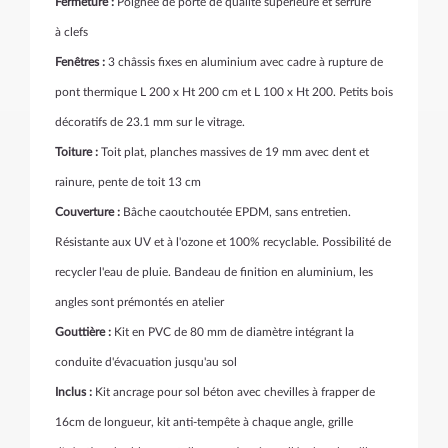
Fermeture :
Poignée de porte de qualité supérieure et serrure
à clefs
Fenêtres :
3 châssis fixes en aluminium avec cadre à rupture de
pont thermique L 200 x Ht 200 cm et L 100 x Ht 200. Petits bois
décoratifs de 23.1 mm sur le vitrage.
Toiture :
Toit plat, planches massives de 19 mm avec dent et
rainure, pente de toit 13 cm
Couverture :
Bâche caoutchoutée EPDM,
sans entretien.
Résistante aux UV et à l'ozone et 100% recyclable. Possibilité de
recycler l'eau de pluie. Bandeau de finition en aluminium, les
angles sont prémontés en atelier
Gouttière :
Kit en PVC de 80 mm de diamètre intégrant la
conduite d'évacuation jusqu'au sol
Inclus :
Kit ancrage pour sol béton avec chevilles à frapper de
16cm de longueur, kit anti-tempête à chaque angle, grille