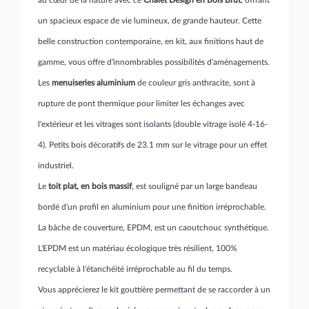
au
c
œur
de la nature avec ce
Chalet Design en Bois Brut
, offrant
un spacieux espace de vie lumineux, de grande hauteur. Cette
belle construction contemporaine, en kit, aux finitions haut de
gamme, vous offre d'innombrables possibilités d'aménagements.
Les
menuiseries aluminium
de couleur gris anthracite, sont à
rupture de pont thermique pour limiter les échanges avec
l'extérieur et les vitrages sont isolants (double vitrage isolé 4-16-
4). Petits bois décoratifs de 23.1 mm sur le vitrage pour un effet
industriel.
Le
toit plat, en bois massif
, est souligné par un large bandeau
bordé d'un profil en aluminium pour une finition irréprochable.
La bâche de couverture, EPDM, est un caoutchouc synthétique.
L'EPDM est un matériau écologique très résilient, 100%
recyclable à l'étanchéité irréprochable au fil du temps.
Vous apprécierez le kit gouttière permettant de se raccorder à un