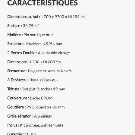
CARACTÉRISTIQUES
Dimensions au sol :
L700 x P700 x Ht254 cm
Surface :
36.75 m²
Matière :
Pin nordique brut
Structure :
Madriers, 45/56 mm
2 Portes Double :
Alu, double vitrage
Dimensions :
L200 x Ht200 cm
Fermeture :
Poignée et serrure à clefs
3 Fenêtres :
Châssis Fixes Alu
Toiture :
Toit plat, planches 19 mm
Couverture :
Bâche EPDM
Gouttière :
PVC, diamètre 80 mm
Grille aération :
Aluminium
Inclus :
Kit ancrage, anti-tempête
Garantie :
10 ans