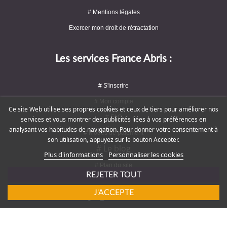
# Mentions légales
Exercer mon droit de rétractation
Les services France Abris :
# S'inscrire
# Mon compte
Ce site Web utilise ses propres cookies et ceux de tiers pour améliorer nos
# FAQ
services et vous montrer des publicités liées à vos préférences en
analysant vos habitudes de navigation. Pour donner votre consentement à
# Modes de paiement
son utilisation, appuyez sur le bouton Accepter.
# Le blog
Plus d'informations
Personnaliser les cookies
# Plan du site
REJETER TOUT
J'ACCEPTE
Rejoignez-nous !