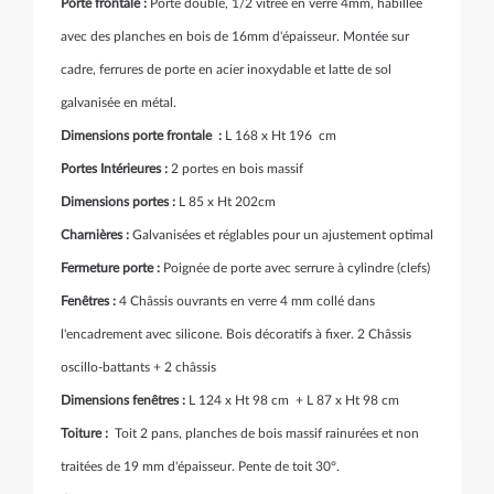
Porte frontale :
Porte double, 1/2 vitrée en verre 4mm, habillée
avec des planches en bois de 16mm d'épaisseur. Montée sur
cadre, ferrures de porte en acier inoxydable et latte de sol
galvanisée en métal.
Dimensions porte frontale :
L 168 x Ht 196 cm
Portes Intérieures :
2 portes
en bois massif
Dimensions portes :
L 85 x Ht 202cm
Charnières :
Galvanisées et réglables pour un ajustement optimal
Fermeture porte :
Poignée de porte avec serrure à cylindre (clefs)
Fenêtres :
4 Châssis ouvrants en verre 4 mm collé dans
l'encadrement avec silicone. Bois décoratifs à fixer. 2 Châssis
oscillo-battants + 2 châssis
Dimensions fenêtres :
L 124 x Ht 98 cm + L 87 x Ht 98 cm
Toiture :
Toit 2 pans, planches de bois massif rainurées et non
traitées de 19 mm d'épaisseur. Pente de toit 30°.