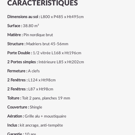
CARACTÉRISTIQUES
Dimensions au sol :
L800 x P485 x Ht495cm
Surface :
38.80 m²
Matière :
Pin nordique brut
Structure :
Madriers brut 45-56mm
Porte Double :
1/2 vitrée L168 x Ht196cm
2 Portes simples :
Intérieure
L85 x Ht202cm
Fermeture :
A clefs
2 Fenêtres :
L124 x Ht98cm
2 Fenêtres
:
L87 x Ht98cm
Toiture :
Toit 2 pans, planches 19 mm
Couverture :
Shingle
Aération :
Grille alu + moustiquaire
Inclus :
kit ancrage, anti-tempête
Garantie :
10 ans