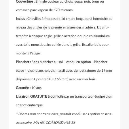
Couverture :
Shingle
couleur au choix rouge, noir, brun ou
vert avec pare vapeur de 520 microns.
Inclus :
Chevilles à frappes de 16 cm de longueur à introduire au
niveau des angles de la première rangée des madriers, kit anti-
tempête à chaque angle, grille d'aération double en aluminium,
avec toile moustiquaire collée dans la grille. Escalier bois pour
monter à l'étage.
Plancher :
Sans plancher au sol - Vendu en option - Plancher
étage inclus (planche bois massif avec dent et rainure de 19 mm
d'épaisseur + poutre 58 x 165 mm) avec escalier bois
Garantie :
10 ans
Livraison GRATUITE à domicile
par un transporteur équipé d'un
chariot embarqué
* Photos non contractuelles, produit vendu sans option et sans
accessoire, MA-
réf.
CC/MONZA/45-56