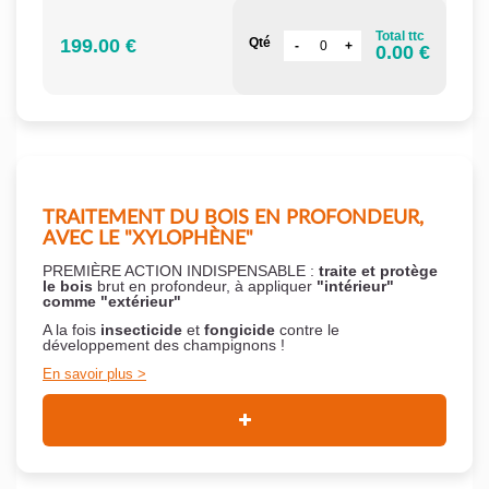
Total ttc
199.00 €
Qté
0.00 €
TRAITEMENT DU BOIS EN PROFONDEUR,
AVEC LE "XYLOPHÈNE"
PREMIÈRE ACTION INDISPENSABLE :
traite et protège
le bois
brut en profondeur, à appliquer
"intérieur"
comme "extérieur"
A la fois
insecticide
et
fongicide
contre le
développement des champignons !
En savoir plus