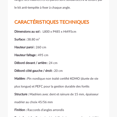
le kit anti-tempête à fixer à chaque angle.
CARACTÉRISTIQUES TECHNIQUES
Dimensions au sol :
L800 x P485 x Ht495cm
Surface :
38.80 m²
Hauteur paroi :
260 cm
Hauteur faîtage :
495 cm
Débord devant /
arrière :
24 cm
Débord côté gauche / droit :
20 cm
Matière :
Pin nordique non traité certifié KOMO (durée de vie
plus longue) et PEFC pour la gestion durable des forêts
Structure :
Madriers avec dent et rainure de 15 mm, épaisseur
madrier au choix 45/56 mm
Finition :
Raccords d'angles arrondis