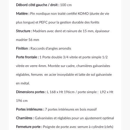
Débord côté gauche / droit :
100 cm
Matière :
Pin nordique non traité certifié KOMO (durée de vie
plus longue) et PEFC pour la gestion durable des forêts
Structure :
Madriers avec dent et rainure de 15 mm, épaisseur
madrier 56 mm
Finition :
Raccords d'angles arrondis
Porte frontale :
1 Porte double 3/4 vitrée et porte simple 1/2
vitrée en verre 4mm. Montée sur cadre, charnières galvanisées
réglables, ferrures en acier inoxydable et latte de sol galvanisée
en métal.
Dimensions portes :
L 168 x Ht 196cm
/ porte simple : L92 x Ht
196 cm
Portes intérieures :
7 portes intérieures en bois massif
Charnières :
Galvanisées et réglables pour un ajustement optimal
Fermeture porte :
Poignée de porte avec serrure à cylindre (clefs)