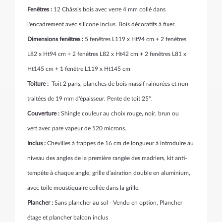
Fenêtres :
12 Châssis bois avec verre 4 mm collé dans
l'encadrement avec silicone inclus. Bois décoratifs à fixer.
Dimensions fenêtres :
5 fenêtres L119 x Ht94 cm + 2 fenêtres
L82 x Ht94 cm + 2 fenêtres L82 x Ht42 cm + 2 fenêtres L81 x
Ht145 cm + 1 fenêtre L119 x Ht145 cm
Toiture :
Toit 2 pans, planches de bois massif rainurées et non
traitées de 19 mm d'épaisseur. Pente de toit 25°.
Couverture :
Shingle
couleur au choix rouge, noir, brun ou
vert avec pare vapeur de 520 microns.
Inclus :
Chevilles à frappes de 16 cm de longueur à introduire au
niveau des angles de la première rangée des madriers, kit anti-
tempête à chaque angle, grille d'aération double en aluminium,
avec toile moustiquaire collée dans la grille.
Plancher :
Sans plancher au sol - Vendu en option, Plancher
étage et plancher balcon inclus