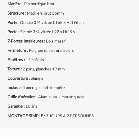
Matière :
Pin nordique brut
Structure :
Madriers brut 56mm
Porte :
Double 3/4 vitrée L168 x Ht196cm
Porte :
Simple 3/4 vitrée L92 x Ht196
7 Portes Intérieures :
Bois massif
Fermeture :
Poignée et serrure à clefs
Fenêtres :
12 châssis
Toiture :
2 pans,
planches 19 mm
Couverture :
Shingle
Inclus :
kit ancrage, anti-tempête
Grille d'aération :
Aluminium + moustiquaire
Garantie :
10 ans
MONTAGE SIMPLE :
3 JOURS À 2 PERSONNES