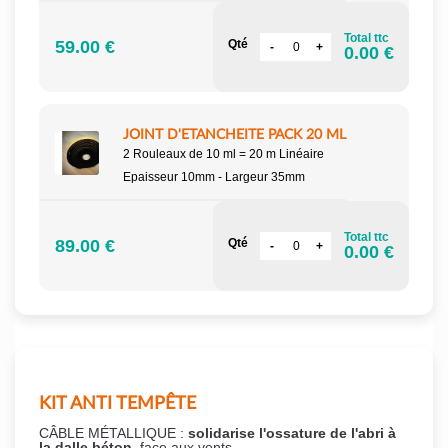
Total ttc
59.00 €
Qté
0.00 €
JOINT D'ETANCHEITE PACK 20 ML
2 Rouleaux de 10 ml = 20 m Linéaire
Epaisseur 10mm - Largeur 35mm
Total ttc
89.00 €
Qté
0.00 €
KIT ANTI TEMPÊTE
CÂBLE MÉTALLIQUE :
solidarise l'ossature de l'abri à
la dalle béton,
face aux vents.