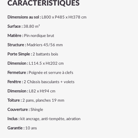
CARACTÉRISTIQUES
Dimensions au sol :
L800 x P485 x Ht378 cm
Surface :
38.80 m²
Matière :
Pin nordique brut
Structure :
Madriers 45/56 mm
Porte Simple :
2 battants bois
Dimension :
L114.5 x Ht202 cm
Fermeture :
Poignée et serrure à clefs
Fenêtre :
2 Châssis basculants + volets
Dimension :
L82 x Ht94 cm
Toiture :
2 pans, planches 19 mm
Couverture :
Shingle
Inclus :
kit ancrage, anti-tempête, aération
Garantie :
10 ans