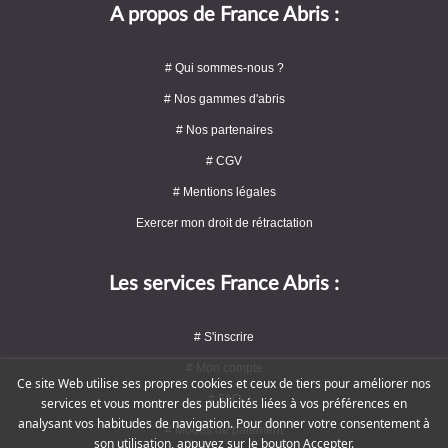
A propos de France Abris :
# Qui sommes-nous ?
# Nos gammes d'abris
# Nos partenaires
# CGV
# Mentions légales
Exercer mon droit de rétractation
Les services France Abris :
# S'inscrire
# Mon compte
Ce site Web utilise ses propres cookies et ceux de tiers pour améliorer nos
# FAQ
services et vous montrer des publicités liées à vos préférences en
analysant vos habitudes de navigation. Pour donner votre consentement à
# Modes de paiement
son utilisation, appuyez sur le bouton Accepter.