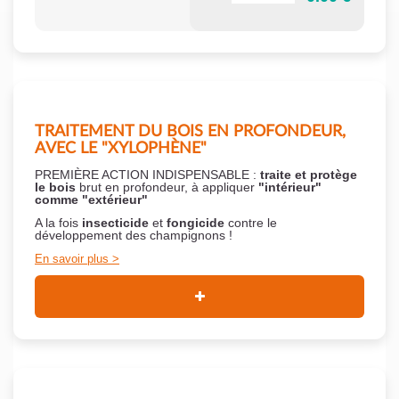
TRAITEMENT DU BOIS EN PROFONDEUR,
AVEC LE "XYLOPHÈNE"
PREMIÈRE ACTION INDISPENSABLE :
traite et protège
le bois
brut en profondeur, à appliquer
"intérieur"
comme "extérieur"
A la fois
insecticide
et
fongicide
contre le
développement des champignons !
En savoir plus