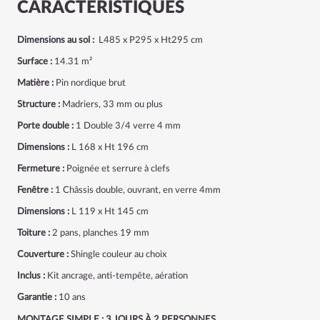
CARACTÉRISTIQUES
Dimensions au sol :
L485 x P295 x Ht295 cm
Surface :
14.31 m²
Matière :
Pin nordique brut
Structure :
Madriers, 33 mm ou plus
Porte double :
1 Double 3/4 verre 4 mm
Dimensions :
L 168 x Ht 196 cm
Fermeture :
Poignée et serrure à clefs
Fenêtre :
1 Châssis double, ouvrant, en verre 4mm
Dimensions :
L 119 x Ht 145 cm
Toiture :
2 pans, planches 19 mm
Couverture :
Shingle
couleur au choix
Inclus :
Kit ancrage, anti-tempête, aération
Garantie :
10 ans
MONTAGE SIMPLE : 3 JOURS À 2 PERSONNES