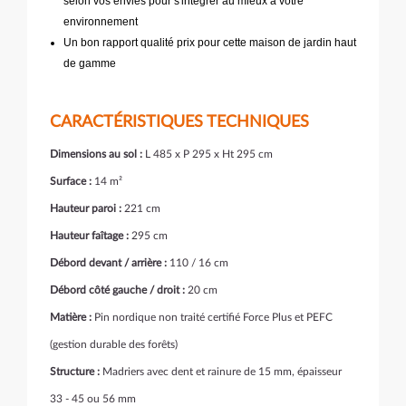
selon vos envies pour s'intégrer au mieux à votre
environnement
Un bon rapport qualité prix pour cette maison de jardin haut
de gamme
CARACTÉRISTIQUES TECHNIQUES
Dimensions au sol :
L 485 x P 295 x Ht 295 cm
Surface :
14 m²
Hauteur paroi :
221 cm
Hauteur faîtage :
295 cm
Débord devant / arrière :
110 / 16 cm
Débord côté gauche / droit :
20 cm
Matière :
Pin nordique non traité certifié Force Plus et PEFC
(gestion durable des forêts)
Structure :
Madriers avec dent et rainure de 15 mm, épaisseur
33 - 45 ou 56 mm