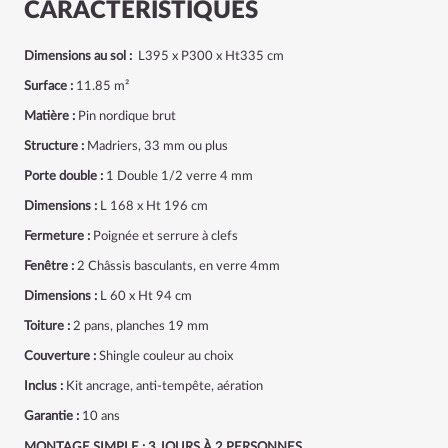
CARACTÉRISTIQUES
Dimensions au sol :
L395 x P300 x Ht335 cm
Surface :
11.85 m²
Matière :
Pin nordique brut
Structure :
Madriers, 33 mm ou plus
Porte double :
1 Double 1/2 verre 4 mm
Dimensions :
L 168 x Ht 196 cm
Fermeture :
Poignée et serrure à clefs
Fenêtre :
2 Châssis basculants, en verre 4mm
Dimensions :
L 60 x Ht 94 cm
Toiture :
2 pans, planches 19 mm
Couverture :
Shingle
couleur au choix
Inclus :
Kit ancrage, anti-tempête, aération
Garantie :
10 ans
MONTAGE SIMPLE : 3 JOURS À 2 PERSONNES