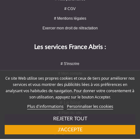
# CGV
# Mentions légales
Exercer mon droit de rétractation
Les services France Abris :
# S'inscrire
# Mon compte
Ce site Web utilise ses propres cookies et ceux de tiers pour améliorer nos
# FAQ
services et vous montrer des publicités liées à vos préférences en
analysant vos habitudes de navigation. Pour donner votre consentement à
# Modes de paiement
son utilisation, appuyez sur le bouton Accepter.
# Le blog
Plus d'informations
Personnaliser les cookies
# Plan du site
REJETER TOUT
J'ACCEPTE
Rejoignez-nous !