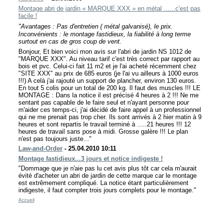
Montage abri de jardin « MARQUE XXX » en métal ......c'est pas
facile !
"Avantages :
Pas d'entretien ( métal galvanisé), le prix.
Inconvénients : le montage fastidieux, la fiabilité à long terme
surtout en cas de gros coup de vent.
Bonjour, Et bien voici mon avis sur l'abri de jardin NS 1012 de
"MARQUE XXX". Au niveau tarif c'est très correct par rapport au
bois et pvc. Celui-ci fait 11 m2 et je l'ai acheté récemment chez
"SITE XXX" au prix de 685 euros (je l'ai vu ailleurs à 1000 euros
!!!) A celà j'ai rajouté un support de plancher, environ 130 euros.
En tout 5 colis pour un total de 200 kg. Il faut des muscles !!! LE
MONTAGE : Dans la notice il est précisé 4 heures à 2 !!! Ne me
sentant pas capable de le faire seul et n'ayant personne pour
m'aider ces temps-ci, j'ai décidé de faire appel à un professionnel
qui ne me prenait pas trop cher. Ils sont arrivés à 2 hier matin à 9
heures et sont repartis le travail terminé à .....21 heures !!! 12
heures de travail sans pose à midi. Grosse galère !!! Le plan
n'est pas toujours juste..."
Law-and-Order
- 25.04.2010 10:11
Montage fastidieux...3 jours et notice indigeste !
"Dommage que je n'aie pas lu cet avis plus tôt car cela m'aurait
évité d'acheter un abri de jardin de cette marque car le montage
est extrêmement compliqué. La notice étant particulièrement
indigeste, il faut compter trois jours complets pour le montage."
Accueil