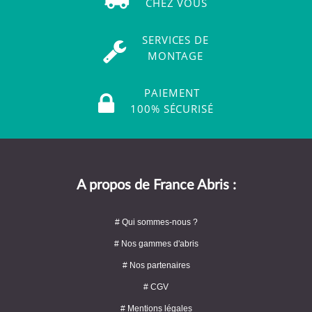
CHEZ VOUS
SERVICES DE
MONTAGE
PAIEMENT
100% SÉCURISÉ
A propos de France Abris :
# Qui sommes-nous ?
# Nos gammes d'abris
# Nos partenaires
# CGV
# Mentions légales