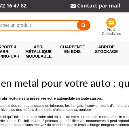
72 16 47 82
Contact par mail
Pro &
Collectivités
RPORT &
ABRI
CHARPENTE
ABRI DE
ABRI
MÉTALLIQUE
EN BOIS
STOCKAGE
PING-CAR
MODULABLE
en metal pour votre auto : q
n abri voiture sera préserver votre automobile en toute saison...
la majorité des sondages quand on interroge les français. Il convient donc d'en prendr
 hivers ou des méfaits d'une nuée d'oiseau peu scrupuleux !
t qu'il faille entretenir votre abri en plus de votre automobile, comme c'est le cas
 cette attente. En finition 4 ou 2 poteaux, pour faciliter vos manoeuvres, il peut ré
ns de jardin quand vous recevez du monde et que le temps change dangeureusement