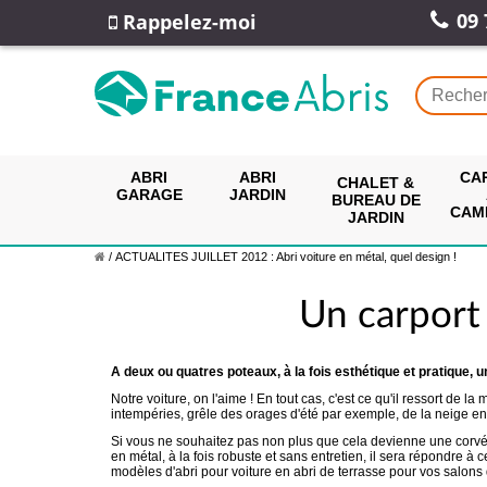
09 
Rappelez-moi
ABRI
ABRI
CA
CHALET &
GARAGE
JARDIN
BUREAU DE
CAM
JARDIN
/
ACTUALITES JUILLET 2012 : Abri voiture en métal, quel design !
Un carport 
A deux ou quatres poteaux, à la fois esthétique et pratique, u
Notre voiture, on l'aime ! En tout cas, c'est ce qu'il ressort de 
intempéries, grêle des orages d'été par exemple, de la neige en
Si vous ne souhaitez pas non plus que cela devienne une corvée e
en métal, à la fois robuste et sans entretien, il sera répondre à
modèles d'abri pour voiture en abri de terrasse pour vos salo