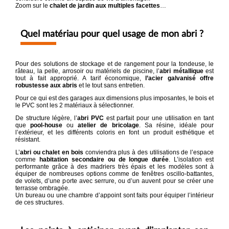
Zoom sur le
chalet de jardin aux multiples facettes
…
Quel matériau pour quel usage de mon abri ?
Pour des solutions de stockage et de rangement pour la tondeuse, le
râteau, la pelle, arrosoir ou matériels de piscine, l’
abri métallique
est
tout à fait approprié. A tarif économique,
l’acier galvanisé offre
robustesse aux abris
et le tout sans entretien.
Pour ce qui est des garages aux dimensions plus imposantes, le bois et
le PVC sont les 2 matériaux à sélectionner.
De structure légère, l’
abri PVC
est parfait pour une utilisation en tant
que
pool-house
ou
atelier de bricolage
. Sa résine, idéale pour
l’extérieur, et les différents coloris en font un produit esthétique et
résistant.
L’
abri ou chalet en bois
conviendra plus à des utilisations de l’espace
comme
habitation secondaire ou de longue durée
. L’isolation est
performante grâce à des madriers très épais et les modèles sont à
équiper de nombreuses options comme de fenêtres oscillo-battantes,
de volets, d’une porte avec serrure, ou d’un auvent pour se créer une
terrasse ombragée.
Un bureau ou une chambre d’appoint sont faits pour équiper l’intérieur
de ces structures.