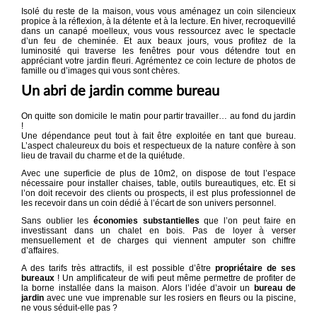
Isolé du reste de la maison, vous vous aménagez un coin silencieux
propice à la réflexion, à la détente et à la lecture. En hiver, recroquevillé
dans un canapé moelleux, vous vous ressourcez avec le spectacle
d’un feu de cheminée. Et aux beaux jours, vous profitez de la
luminosité qui traverse les fenêtres pour vous détendre tout en
appréciant votre jardin fleuri. Agrémentez ce coin lecture de photos de
famille ou d’images qui vous sont chères.
Un abri de jardin comme bureau
On quitte son domicile le matin pour partir travailler… au fond du jardin
!
Une dépendance peut tout à fait être exploitée en tant que bureau.
L’aspect chaleureux du bois et respectueux de la nature confère à son
lieu de travail du charme et de la quiétude.
Avec une superficie de plus de 10m2, on dispose de tout l’espace
nécessaire pour installer chaises, table, outils bureautiques, etc. Et si
l’on doit recevoir des clients ou prospects, il est plus professionnel de
les recevoir dans un coin dédié à l’écart de son univers personnel.
Sans oublier les
économies substantielles
que l’on peut faire en
investissant dans un chalet en bois. Pas de loyer à verser
mensuellement et de charges qui viennent amputer son chiffre
d’affaires.
A des tarifs très attractifs, il est possible d’être
propriétaire de ses
bureaux
! Un amplificateur de wifi peut même permettre de profiter de
la borne installée dans la maison. Alors l’idée d’avoir un
bureau de
jardin
avec une vue imprenable sur les rosiers en fleurs ou la piscine,
ne vous séduit-elle pas ?