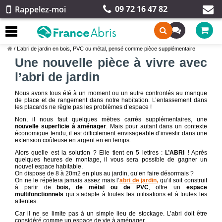
09 72 16 47 82
Rappelez-moi
/
L’abri de jardin en bois, PVC ou métal, pensé comme pièce supplémentaire
Une nouvelle pièce à vivre avec
l’abri de jardin
Nous avons tous été à un moment ou un autre confrontés au manque
de place et de rangement dans notre habitation. L’entassement dans
les placards ne règle pas les problèmes d’espace !
Non, il nous faut quelques mètres carrés supplémentaires, une
nouvelle superficie à aménager
. Mais pour autant dans un contexte
économique tendu, il est difficilement envisageable d’investir dans une
extension coûteuse en argent en en temps.
Alors quelle est la solution ? Elle tient en 5 lettres :
L’ABRI !
Après
quelques heures de montage, il vous sera possible de gagner un
nouvel espace habitable.
On dispose de 8 à 20m2 en plus au jardin, qu’en faire désormais ?
On ne le répètera jamais assez mais l’
abri de jardin,
qu’il soit construit
à partir de
bois, de métal ou de PVC
, offre un
espace
multifonctionnels
qui s’adapte à toutes les utilisations et à toutes les
attentes.
Car il ne se limite pas à un simple lieu de stockage. L’abri doit être
considéré comme un espace de vie à aménager.