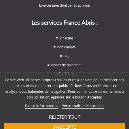
Exercer mon droit de rétractation
Les services France Abris :
# S'inscrire
# Mon compte
# FAQ
# Modes de paiement
# Le blog
Ce site Web utilise ses propres cookies et ceux de tiers pour améliorer nos
# Plan du site
services et vous montrer des publicités liées à vos préférences en
analysant vos habitudes de navigation. Pour donner votre consentement à
son utilisation, appuyez sur le bouton Accepter.
Rejoignez-nous !
Plus d'informations
Personnaliser les cookies
REJETER TOUT
J'ACCEPTE
# Service client : 09 72 16 47 82