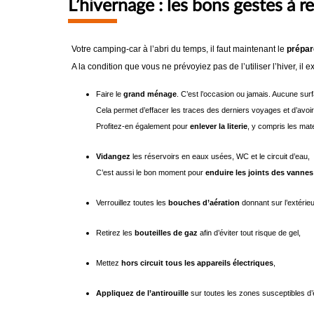
L’hivernage : les bons gestes à r
Votre camping-car à l’abri du temps, il faut maintenant le
prépare
A la condition que vous ne prévoyiez pas de l’utiliser l’hiver, i
Faire le
grand ménage
. C’est l’occasion ou jamais. Aucune surfac
Cela permet d’effacer les traces des derniers voyages et d’avoir
Profitez-en également pour
enlever la literie
, y compris les mat
Vidangez
les réservoirs en eaux usées, WC et le circuit d’eau,
C’est aussi le bon moment pour
enduire les joints des vannes
Verrouillez toutes les
bouches d’aération
donnant sur l’extérieu
Retirez les
bouteilles de gaz
afin d’éviter tout risque de gel,
Mettez
hors circuit tous les appareils électriques
,
Appliquez de l’antirouille
sur toutes les zones susceptibles d