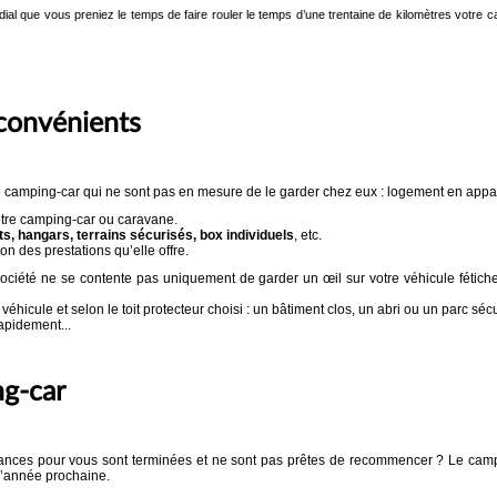
ordial que vous preniez le temps de faire rouler le temps d’une trentaine de kilomètres votre
nconvénients
 de camping-car qui ne sont pas en mesure de le garder chez eux : logement en app
otre camping-car ou caravane.
ts, hangars, terrains sécurisés, box individuels
, etc.
on des prestations qu’elle offre.
société ne se contente pas uniquement de garder un œil sur votre véhicule fétiche
 véhicule et selon le toit protecteur choisi : un bâtiment clos, un abri ou un parc séc
apidement...
ng-car
ances pour vous sont terminées et ne sont pas prêtes de recommencer ? Le camp
l’année prochaine.