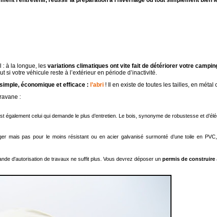
ent l’entretenir, réussir la préparation à l’hivernage ou tout simplement bien l
l : à la longue, les
variations climatiques ont vite fait de détériorer votre campi
si votre véhicule reste à l’extérieur en période d’inactivité.
 simple, économique et efficace :
l’abri
! Il en existe de toutes les tailles, en méta
aravane :
 c’est également celui qui demande le plus d’entretien. Le bois, synonyme de robustesse et d’él
éger mais pas pour le moins résistant ou en acier galvanisé surmonté d’une toile en PVC
nde d'autorisation de travaux ne suffit plus. Vous devrez déposer un
p
ermis de construire