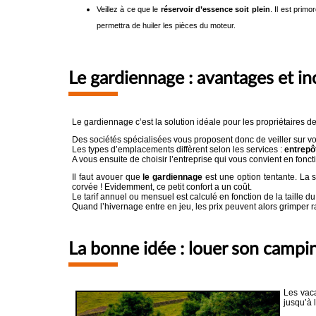
Veillez à ce que le
réservoir d’essence soit plein
. Il est prim
permettra de huiler les pièces du moteur.
Le gardiennage : avantages et i
Le gardiennage c’est la solution idéale pour les propriétaires
Des sociétés spécialisées vous proposent donc de veiller sur v
Les types d’emplacements diffèrent selon les services :
entrepô
A vous ensuite de choisir l’entreprise qui vous convient en foncti
Il faut avouer que
le gardiennage
est une option tentante. La 
corvée ! Evidemment, ce petit confort a un coût.
Le tarif annuel ou mensuel est calculé en fonction de la taille du
Quand l’hivernage entre en jeu, les prix peuvent alors grimper r
La bonne idée : louer son campi
Les vac
jusqu’à 