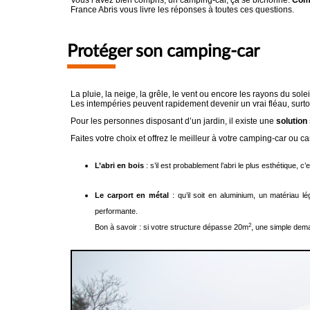
Vous l’avez bien compris, un camping-car, ça se bichonne.
Comm
France Abris vous livre les réponses à toutes ces questions.
Protéger son camping-car
La pluie, la neige, la grêle, le vent ou encore les rayons du solei
Les intempéries peuvent rapidement devenir un vrai fléau, surtout 
Pour les personnes disposant d’un jardin, il existe une
solution
Faites votre choix et offrez le meilleur à votre camping-car ou c
L’abri en bois
: s’il est probablement l’abri le plus esthétique,
Le carport en métal
: qu’il soit en aluminium, un matériau l
performante.
2
Bon à savoir : si votre structure dépasse 20m
, une simple dema