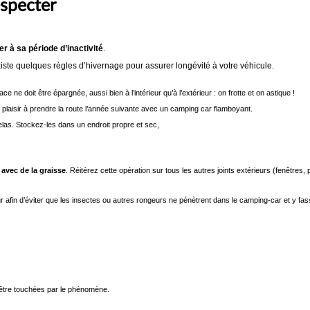
especter
r à sa période d’inactivité
.
l existe quelques règles d’hivernage pour assurer longévité à votre véhicule.
e ne doit être épargnée, aussi bien à l’intérieur qu’à l’extérieur : on frotte et on astique !
 plaisir à prendre la route l’année suivante avec un camping car flamboyant.
elas. Stockez-les dans un endroit propre et sec,
 avec de la graisse
. Réitérez cette opération sur tous les autres joints extérieurs (fenêtres, p
r afin d’éviter que les insectes ou autres rongeurs ne pénètrent dans le camping-car et y fas
’être touchées par le phénomène.