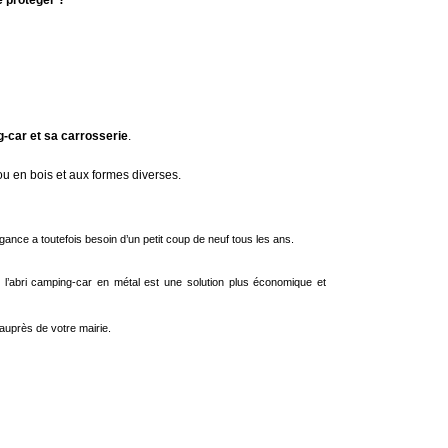
e protéger ?
ng-car et sa carrosserie
.
l ou en bois et aux formes diverses.
égance a toutefois besoin d’un petit coup de neuf tous les ans.
, l’abri camping-car en métal est une solution plus économique et
auprès de votre mairie.