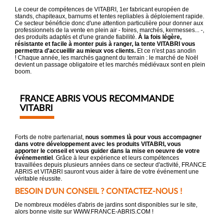
Le coeur de compétences de VITABRI, 1er fabricant européen de
stands, chapiteaux, barnums et tentes repliables à déploiement rapide.
Ce secteur bénéficie donc d'une attention particulière pour donner aux
professionnels de la vente en plein air - foires, marchés, kermesses... -,
des produits adaptés et d'une grande fiabilité.
À la fois légère,
résistante et facile à monter puis à ranger, la tente VITABRI vous
permettra d'accueillir au mieux vos clients.
Et ce n'est pas anodin
! Chaque année, les marchés gagnent du terrain : le marché de Noël
devient un passage obligatoire et les marchés médiévaux sont en plein
boom.
FRANCE ABRIS VOUS RECOMMANDE
VITABRI
Forts de notre partenariat,
nous sommes là pour vous accompagner
dans votre développement avec les produits VITABRI, vous
apporter le conseil et vous guider dans la mise en oeuvre de votre
événementiel
. Grâce à leur expérience et leurs compétences
travaillées depuis plusieurs années dans ce secteur d'activité, FRANCE
ABRIS et VITABRI sauront vous aider à faire de votre événement une
véritable réussite.
BESOIN D'UN CONSEIL ? CONTACTEZ-NOUS !
De nombreux modèles d'abris de jardins sont disponibles sur le site,
alors bonne visite sur WWW.FRANCE-ABRIS.COM !