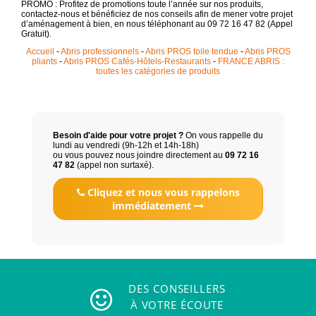
PROMO : Profitez de promotions toute l’année sur nos produits,
contactez-nous et bénéficiez de nos conseils afin de mener votre projet
d’aménagement à bien, en nous téléphonant au 09 72 16 47 82 (Appel
Gratuit).
Accueil
-
Abris professionnels
-
Abris PROS toile tendue
-
Abris PROS
pliants
-
Abris PROS Cafés-Hôtels-Restaurants
-
FRANCE ABRIS :
toutes les catégories de produits
Besoin d'aide pour votre projet ?
On vous rappelle du
lundi au vendredi (9h-12h et 14h-18h)
ou vous pouvez nous joindre directement au
09 72 16
47 82
(appel non surtaxé).
Cliquez et nous vous rappelons
immédiatement
DES CONSEILLERS
À VOTRE ÉCOUTE