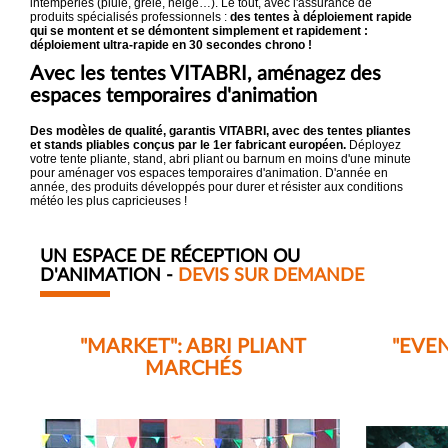
intempéries (pluie, grêle, neige…). Le tout, avec l'assurance de
produits spécialisés professionnels :
des tentes à déploiement rapide
qui se montent et se démontent simplement et rapidement :
déploiement ultra-rapide en 30 secondes chrono !
Avec les tentes VITABRI, aménagez des
espaces temporaires d'animation
Des modèles de qualité, garantis VITABRI, avec des tentes pliantes
et stands pliables conçus par le 1er fabricant européen.
Déployez
votre tente pliante, stand, abri pliant ou barnum en moins d'une minute
pour aménager vos espaces temporaires d'animation. D'année en
année, des produits développés pour durer et résister aux conditions
météo les plus capricieuses !
UN ESPACE DE RÉCEPTION OU
D'ANIMATION -
DEVIS SUR DEMANDE
"MARKET": ABRI PLIANT
"EVEN
MARCHÉS