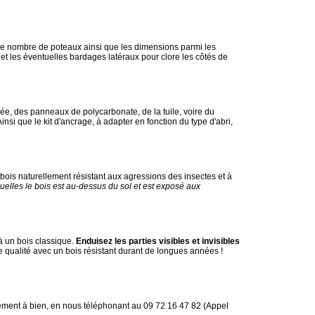
s le nombre de poteaux ainsi que les dimensions parmi les
 ; et les éventuelles bardages latéraux pour clore les côtés de
lée, des panneaux de polycarbonate, de la tuile, voire du
si que le kit d'ancrage, à adapter en fonction du type d'abri,
 bois naturellement résistant aux agressions des insectes et à
quelles le bois est au-dessus du sol et est exposé aux
 à un bois classique.
Enduisez les parties visibles et invisibles
e qualité avec un bois résistant durant de longues années !
gement à bien, en nous téléphonant au 09 72 16 47 82 (Appel