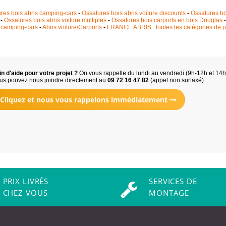
res bois abris camping-cars
-
Ossatures bois abris voiture discounts
-
Ossatures bo
-
Ossatures bois abris voiture multiples
-
Ossatures bois carports en bois Douglas
 camping-cars
-
Abris voiture/Carports
-
FRANCE ABRIS : toutes les catégories de p
n d'aide pour votre projet ?
On vous rappelle du lundi au vendredi (9h-12h et 14
us pouvez nous joindre directement au
09 72 16 47 82
(appel non surtaxé).
Cliquez et nous vous rappelons immédiatement
PRIX LIVRÉS
SERVICES DE
CHEZ VOUS
MONTAGE