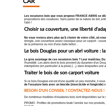
CAR
Les ossatures bois que vous propose FRANCE ABRIS se décl
propositions des ossatures. Sans parler de la nature du toit, entr
l'abri !
Choisir sa couverture, une liberté d'ada
Ne vous restera alors plus qu'à choisir de votre côté, où vous
shingle, une couverture assez classique pour un carport - couver
de la présence ou non d'une dalle béton…
Le bois Douglas pour un abri voiture : la
Le gros avantage de ces ossatures bois ? Leur matériau. Du b
l'humidité. Les abris dont le bois provient du duramen d'un Doug
intempéries (en particulier à la pluie) […], dans lesquelles une
Traiter le bois de son carport voiture
Si ce bois Douglas est est d'une qualité un peu moindre, il vous
de l'ossature bois avec un biocide (insecticide et fongicide)
et
BESOIN D'UN CONSEIL ? CONTACTEZ-NOUS !
De nombreux modèles d'ossatures bois sont disponibles sur l
PROMO : Profitez de promotions toute l’année sur nos produits,