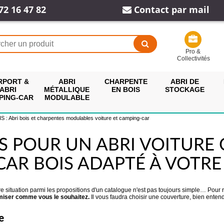
72 16 47 82
Contact par mail
Pro &
Collectivités
RPORT &
ABRI
CHARPENTE
ABRI DE
ABRI
MÉTALLIQUE
EN BOIS
STOCKAGE
PING-CAR
MODULABLE
 Abri bois et charpentes modulables voiture et camping-car
IS POUR UN ABRI VOITURE
AR BOIS ADAPTÉ À VOTRE
tre situation parmi les propositions d'un catalogue n'est pas toujours simple… Pou
miser comme vous le souhaitez.
Il vous faudra choisir une couverture, bien enten
e