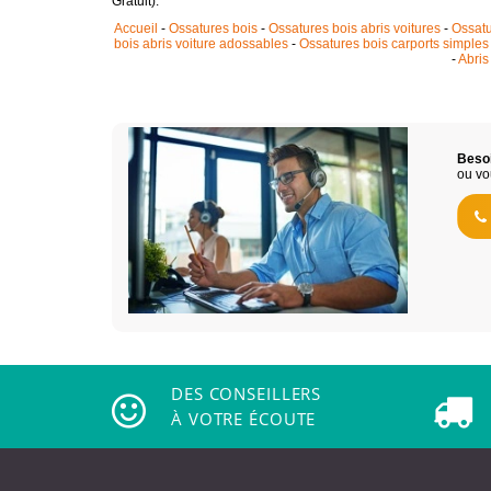
Gratuit).
Accueil
-
Ossatures bois
-
Ossatures bois abris voitures
-
Ossatu
bois abris voiture adossables
-
Ossatures bois carports simples
-
Abris
Besoi
ou vo
DES CONSEILLERS
À VOTRE ÉCOUTE