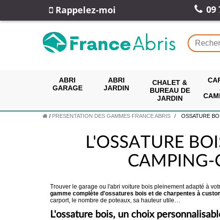
09 
Rappelez-moi
ABRI
ABRI
CA
CHALET &
GARAGE
JARDIN
BUREAU DE
CAM
JARDIN
/
PRESENTATION DES GAMMES FRANCE ABRIS
OSSATURE BOIS :
L'OSSATURE BO
CAMPING-C
Trouver le garage ou l'abri voiture bois pleinement adapté à vo
gamme complète d'ossatures bois et de charpentes à custo
carport, le nombre de poteaux, sa hauteur utile…
L'ossature bois, un choix personnalisabl