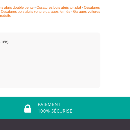
is abris double pente
-
Ossatures bois abris toit plat
-
Ossatures
-
Ossatures bois abris voiture garages fermés
-
Garages voitures
roduits
h-18h)
PAIEMENT
100% SÉCURISÉ