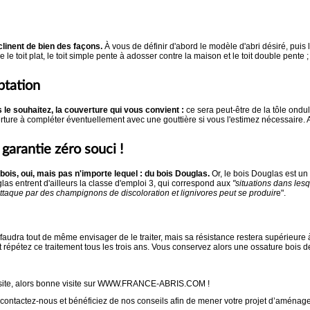
inent de bien des façons.
À vous de définir d'abord le modèle d'abri désiré, pui
e le toit plat, le toit simple pente à adosser contre la maison et le toit double pente
ptation
 le souhaitez, la couverture qui vous convient :
ce sera peut-être de la tôle ondu
ture à compléter éventuellement avec une gouttière si vous l'estimez nécessaire. Ain
 garantie zéro souci !
ois, oui, mais pas n'importe lequel : du bois Douglas.
Or, le bois Douglas est un
las entrent d'ailleurs la classe d'emploi 3, qui correspond aux
"situations dans les
 attaque par des champignons de discoloration et lignivores peut se produir
e".
 faudra tout de même envisager de le traiter, mais sa résistance restera supérieure
 répétez ce traitement tous les trois ans. Vous conservez alors une ossature bois d
e site, alors bonne visite sur WWW.FRANCE-ABRIS.COM !
 contactez-nous et bénéficiez de nos conseils afin de mener votre projet d’aména