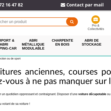
72 16 47 82
Contact par mail
Pro &
Collectivités
RPORT &
ABRI
CHARPENTE
ABRI DE
ABRI
MÉTALLIQUE
EN BOIS
STOCKAGE
PING-CAR
MODULABLE
ection ou de sport
tures anciennes, courses pou
z-vous à ne pas manquer sur le
 par un quotidien oppressant et contraignant. Disposer d’une
voiture décapotable
ou
u volant de sa voiture !