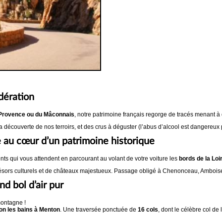
odération
 Provence ou du Mâconnais
, notre patrimoine français regorge de tracés menant à
 découverte de nos terroirs, et des crus à déguster (l’abus d’alcool est dangereux 
te au cœur d’un patrimoine historique
 qui vous attendent en parcourant au volant de votre voiture les
bords de la Loi
 trésors culturels et de châteaux majestueux. Passage obligé à Chenonceau, Ambois
d bol d’air pur
montagne !
n les bains à Menton
. Une traversée ponctuée de
16 cols
, dont le célèbre col de