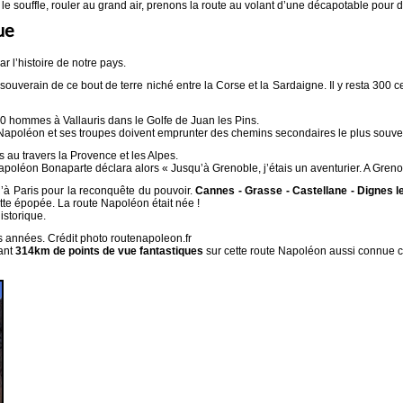
le souffle, rouler au grand air, prenons la route au volant d’une décapotable pour
ue
r l’histoire de notre pays.
souverain de ce bout de terre niché entre la Corse et la Sardaigne. Il y resta 300 
00 hommes à Vallauris dans le Golfe de Juan les Pins.
II, Napoléon et ses troupes doivent emprunter des chemins secondaires le plus so
s au travers la Provence et les Alpes.
poléon Bonaparte déclara alors « Jusqu’à Grenoble, j’étais un aventurier. A Grenobl
à Paris pour la reconquête du pouvoir.
Cannes - Grasse - Castellane - Dignes le
te épopée. La route Napoléon était née !
istorique.
es années. Crédit photo routenapoleon.fr
dant
314km de points de vue fantastiques
sur cette route Napoléon aussi connue 