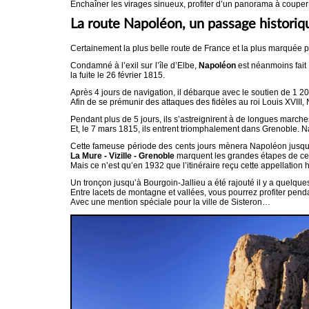
Enchaîner les virages sinueux, profiter d’un panorama à couper 
La route Napoléon, un passage historiq
Certainement la plus belle route de France et la plus marquée pa
Condamné à l’exil sur l’île d’Elbe,
Napoléon
est néanmoins fait 
la fuite le 26 février 1815.
Après 4 jours de navigation, il débarque avec le soutien de 1 2
Afin de se prémunir des attaques des fidèles au roi Louis XVI
Pendant plus de 5 jours, ils s’astreignirent à de longues marche
Et, le 7 mars 1815, ils entrent triomphalement dans Grenoble. Na
Cette fameuse période des cents jours mènera Napoléon jusqu’
La Mure - Vizille - Grenoble
marquent les grandes étapes de cet
Mais ce n’est qu’en 1932 que l’itinéraire reçu cette appellation h
Un tronçon jusqu’à Bourgoin-Jallieu a été rajouté il y a quelqu
Entre lacets de montagne et vallées, vous pourrez profiter pen
Avec une mention spéciale pour la ville de Sisteron…