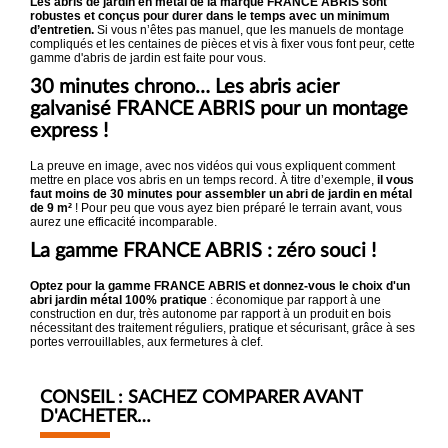
Les abris de jardin en métal de la marque FRANCE ABRIS sont
robustes et conçus pour durer dans le temps avec un minimum
d’entretien.
Si vous n’êtes pas manuel, que les manuels de montage
compliqués et les centaines de pièces et vis à fixer vous font peur, cette
gamme d'abris de jardin est faite pour vous.
30 minutes chrono… Les abris acier
galvanisé FRANCE ABRIS pour un montage
express !
La preuve en image, avec nos vidéos qui vous expliquent comment
mettre en place vos abris en un temps record. À titre d’exemple,
il vous
faut moins de 30 minutes pour assembler un abri de jardin en métal
de 9 m²
! Pour peu que vous ayez bien préparé le terrain avant, vous
aurez une efficacité incomparable.
La gamme FRANCE ABRIS : zéro souci !
Optez pour la gamme FRANCE ABRIS et donnez-vous le choix d'un
abri jardin métal 100% pratique
: économique par rapport à une
construction en dur, très autonome par rapport à un produit en bois
nécessitant des traitement réguliers, pratique et sécurisant, grâce à ses
portes verrouillables, aux fermetures à clef.
CONSEIL : SACHEZ COMPARER AVANT
D'ACHETER…