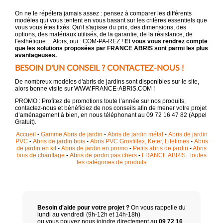
On ne le répétera jamais assez : pensez à comparer les différents
modèles qui vous tentent en vous basant sur les critères essentiels que
vous vous êtes fixés. Qu'il s'agisse du prix, des dimensions, des
options, des matériaux utilisés, de la garantie, de la résistance, de
l'esthétique… Alors, oui : COM-PA-REZ !
Et vous vous rendrez compte
que les solutions proposées par FRANCE ABRIS sont parmi les plus
avantageuses.
BESOIN D'UN CONSEIL ? CONTACTEZ-NOUS !
De nombreux modèles d'abris de jardins sont disponibles sur le site,
alors bonne visite sur WWW.FRANCE-ABRIS.COM !
PROMO : Profitez de promotions toute l’année sur nos produits,
contactez-nous et bénéficiez de nos conseils afin de mener votre projet
d’aménagement à bien, en nous téléphonant au 09 72 16 47 82 (Appel
Gratuit).
Accueil
-
Gamme Abris de jardin
-
Abris de jardin métal
-
Abris de jardin
PVC
-
Abris de jardin bois
-
Abris PVC Grosfillex, Keter, Lifetimes
-
Abris
de jardin en kit
-
Abris de jardin en promo
-
Petits abris de jardin
-
Abris
bois de chauffage
-
Abris de jardin pas chers
-
FRANCE ABRIS : toutes
les catégories de produits
Besoin d'aide pour votre projet ?
On vous rappelle du
lundi au vendredi (9h-12h et 14h-18h)
ou vous pouvez nous joindre directement au
09 72 16