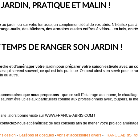
JARDIN, PRATIQUE ET MALIN !
 au jardin ou sur votre terrasse, un complément idéal de vos abris. N'hésitez pas à 
ange-outils, des bûchers, des armoires ou des coffres à vélos… en bois, en rés
 TEMPS DE RANGER SON JARDIN !
l’ordre et d’aménager votre jardin pour préparer votre saison estivale avec un 
es qui servent souvent, ce qui est très pratique. On peut ainsi s’en servir pour le r
in ou autre.
es accessoires que nous proposons
: que ce soit l'éclairage autonome, le chauffag
i sauront être utiles aux particuliers comme aux professionnels avec, toujours, la me
le site, alors bonne visite sur WWW.FRANCE-ABRIS.COM !
 contactez-nous et bénéficiez de nos conseils afin de mener votre projet d’aména
is design
-
Gazébos et kiosques
-
Abris et accessoires divers
-
FRANCE ABRIS : tout