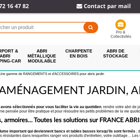
72 16 47 82
Contact par mail
Pro &
Collectivités
RPORT &
ABRI
CHARPENTE
ABRI DE
ABRI
MÉTALLIQUE
EN BOIS
STOCKAGE
PING-CAR
MODULABLE
 Une gamme de RANGEMENTS et d'ACCESSOIRES pour abris jardin
AMÉNAGEMENT JARDIN, AB
ons sélectionnés pour vous faciliter la vie au quotidien
, rendre votre abri de 
 pensée pour être pratique et pour résoudre les petits problèmes de la vie quotidi
es, armoires… Toutes les solutions sur FRANCE ABRI
lume important qui deviennent bancs et tables basses lorsqu'ils sont fermés
; 
ès résistantes dans lesquelles ranger vos produits d'entretien, votre outillage… Le