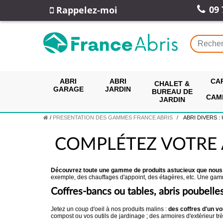
09 
Rappelez-moi
ABRI
ABRI
CA
CHALET &
GARAGE
JARDIN
BUREAU DE
CAM
JARDIN
/
PRESENTATION DES GAMMES FRANCE ABRIS
ABRI DIVERS :
COMPLÉTEZ VOTRE 
Découvrez toute une gamme de produits astucieux que nous av
exemple, des chauffages d'appoint, des étagères, etc. Une gamme
Coffres-bancs ou tables, abris poubell
Jetez un coup d'oeil à nos produits malins :
des coffres d'un vo
compost ou vos outils de jardinage ; des armoires d'extérieur tr