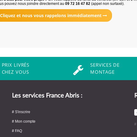
us pouvez nous joindre directement au
09 72 16 47 82
(appel non surtaxé).
Cliquez et nous vous rappelons immédiatement
PRIX LIVRÉS
SERVICES DE
CHEZ VOUS
MONTAGE
Les services France Abris :
R
# S'inscrire
# Mon compte
#
# FAQ