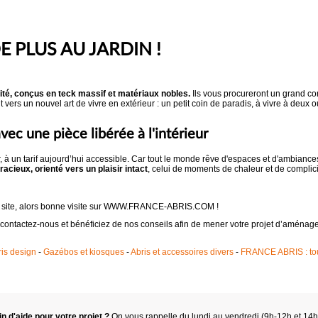
 PLUS AU JARDIN !
té, conçus en teck massif et matériaux nobles.
Ils vous procureront un grand c
nt vers un nouvel art de vivre en extérieur : un petit coin de paradis, à vivre à deux 
, avec une pièce libérée à l'intérieur
r, à un tarif aujourd’hui accessible. Car tout le monde rêve d'espaces et d'ambiance
cieux, orienté vers un plaisir intact
, celui de moments de chaleur et de complic
le site, alors bonne visite sur WWW.FRANCE-ABRIS.COM !
 contactez-nous et bénéficiez de nos conseils afin de mener votre projet d’aména
is design
-
Gazébos et kiosques
-
Abris et accessoires divers
-
FRANCE ABRIS : tout
n d'aide pour votre projet ?
On vous rappelle du lundi au vendredi (9h-12h et 14