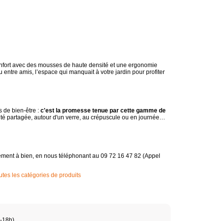
onfort avec des mousses de haute densité et une ergonomie
ou entre amis, l’espace qui manquait à votre jardin pour profiter
s de bien-être :
c'est la promesse tenue par cette gamme de
ité partagée, autour d'un verre, au crépuscule ou en journée…
gement à bien, en nous téléphonant au 09 72 16 47 82 (Appel
es les catégories de produits
h-18h)