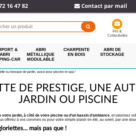
72 16 47 82
Contact par mail
Pro &
Collectivités
RPORT &
ABRI
CHARPENTE
ABRI DE
ABRI
MÉTALLIQUE
EN BOIS
STOCKAGE
PING-CAR
MODULABLE
e ou kiosque de jardin, aussi pour piscine et spa !
TTE DE PRESTIGE, UNE AU
JARDIN OU PISCINE
 votre jardin, à côté de votre piscine ou d’un bassin d’ambiance
, et valorisez v
offrirez à vos convives ou pour votre simple plaisir en été, au soleil, par une do
gloriettes… mais pas que !