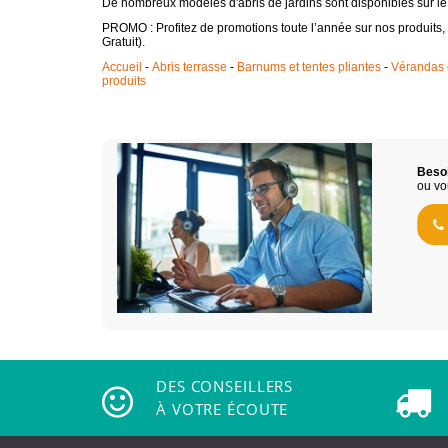
De nombreux modèles d'abris de jardins sont disponibles sur 
PROMO : Profitez de promotions toute l’année sur nos produits,
Gratuit).
Accueil
-
Abris terrasse
-
Barnums et tentes pliantes
-
Vérandas e
produits
Besoi
ou vo
DES CONSEILLERS
À VOTRE ÉCOUTE