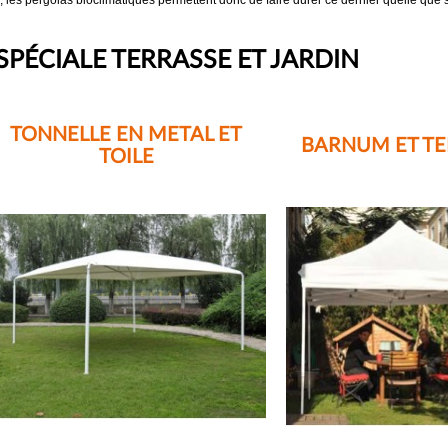
les pergolas bioclimatiques permettent donc de faire durer ce dernier quelle que soi
ÉCIALE TERRASSE ET JARDIN
TONNELLE EN METAL ET
BARNUM ET TE
TOILE