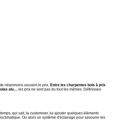
este néanmoins souvent le prix.
Entre les charpentes bois à prix
rgolas alu…
les prix ne sont pas du tout les mêmes. Définissez-
emps, qui sait, la customiser, lui ajouter quelques éléments
bioclimatique. Ou alors un système d'éclairage pour savourer les