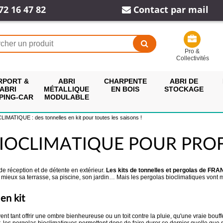
72 16 47 82
Contact par mail
Pro &
Collectivités
RPORT &
ABRI
CHARPENTE
ABRI DE
ABRI
MÉTALLIQUE
EN BOIS
STOCKAGE
PING-CAR
MODULABLE
ATIQUE : des tonnelles en kit pour toutes les saisons !
IOCLIMATIQUE POUR PROF
 de réception et de détente en extérieur.
Les kits de tonnelles et pergolas de FR
au mieux sa terrasse, sa piscine, son jardin… Mais les pergolas bioclimatiques vont 
en kit
vent tant offrir une ombre bienheureuse ou un toit contre la pluie, qu'une vraie bouffé