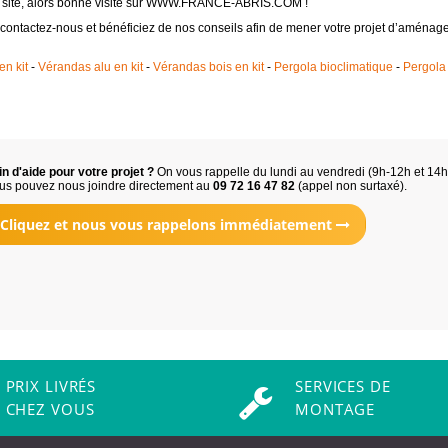
le site, alors bonne visite sur WWW.FRANCE-ABRIS.COM !
 contactez-nous et bénéficiez de nos conseils afin de mener votre projet d’aména
n kit
-
Vérandas alu en kit
-
Vérandas bois en kit
-
Pergola bioclimatique
-
Pergola 
n d'aide pour votre projet ?
On vous rappelle du lundi au vendredi (9h-12h et 14
us pouvez nous joindre directement au
09 72 16 47 82
(appel non surtaxé).
Cliquez et nous vous rappelons immédiatement
PRIX LIVRÉS
SERVICES DE
CHEZ VOUS
MONTAGE