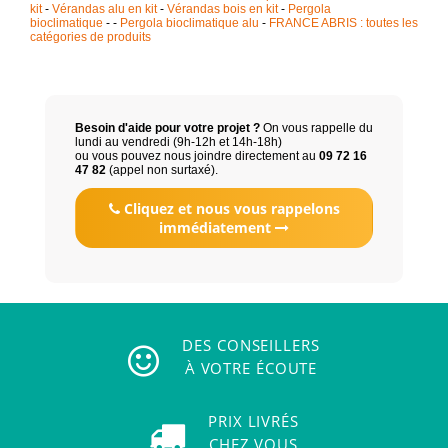
kit
-
Vérandas alu en kit
-
Vérandas bois en kit
-
Pergola
bioclimatique
- -
Pergola bioclimatique alu
-
FRANCE ABRIS : toutes les
catégories de produits
Besoin d'aide pour votre projet ?
On vous rappelle du
lundi au vendredi (9h-12h et 14h-18h)
ou vous pouvez nous joindre directement au
09 72 16
47 82
(appel non surtaxé).
Cliquez et nous vous rappelons
immédiatement
DES CONSEILLERS
À VOTRE ÉCOUTE
PRIX LIVRÉS
CHEZ VOUS