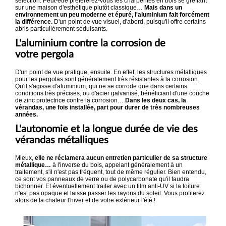
sélection. Peut-être préférerez-vous les charpentes en bois se greffant
sur une maison d'esthétique plutôt classique…
Mais dans un
environnement un peu moderne et épuré, l'aluminium fait forcément
la différence.
D'un point de vue visuel, d'abord, puisqu'il offre certains
abris particulièrement séduisants.
L'aluminium contre la corrosion de
votre pergola
D'un point de vue pratique, ensuite. En effet, les structures métalliques
pour les pergolas sont généralement très résistantes à la corrosion.
Qu'il s'agisse d'aluminium, qui ne se corrode que dans certains
conditions très précises, ou d'acier galvanisé, bénéficiant d'une couche
de zinc protectrice contre la corrosion…
Dans les deux cas, la
vérandas, une fois installée, part pour durer de très nombreuses
années.
L'autonomie et la longue durée de vie des
vérandas métalliques
Mieux,
elle ne réclamera aucun entretien particulier de sa structure
métallique…
à l'inverse du bois, appelant généralement à un
traitement, s'il n'est pas fréquent, tout de même régulier. Bien entendu,
ce sont vos panneaux de verre ou de polycarbonate qu'il faudra
bichonner. Et éventuellement traiter avec un film anti-UV si la toiture
n'est pas opaque et laisse passer les rayons du soleil. Vous profiterez
alors de la chaleur l'hiver et de votre extérieur l'été !