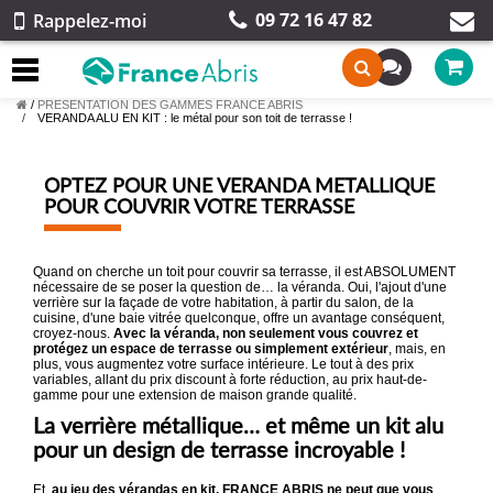
09 72 16 47 82
Rappelez-moi
/
PRESENTATION DES GAMMES FRANCE ABRIS
VERANDA ALU EN KIT : le métal pour son toit de terrasse !
OPTEZ POUR UNE VERANDA METALLIQUE
POUR COUVRIR VOTRE TERRASSE
Quand on cherche un toit pour couvrir sa terrasse, il est ABSOLUMENT
nécessaire de se poser la question de… la véranda. Oui, l'ajout d'une
verrière sur la façade de votre habitation, à partir du salon, de la
cuisine, d'une baie vitrée quelconque, offre un avantage conséquent,
croyez-nous.
Avec la véranda, non seulement vous couvrez et
protégez un espace de terrasse ou simplement extérieur
, mais, en
plus, vous augmentez votre surface intérieure. Le tout à des prix
variables, allant du prix discount à forte réduction, au prix haut-de-
gamme pour une extension de maison grande qualité.
La verrière métallique… et même un kit alu
pour un design de terrasse incroyable !
Et,
au jeu des vérandas en kit, FRANCE ABRIS ne peut que vous