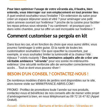
Pour bien optimiser l'usage de votre véranda alu, il faudra, bien
entendu, vous interroger sur son emplacement en tout premier lieu
.
À quel endroit souhaitez-vous l'installer ? En extension du salon pour
créer un espace déjeuner assis et vitré ? pour aménager une petit
salon annexe ouvrant sur l'extérieur ? proche de la cuisine pour faciliter
les repas prévus sous véranda ? ou carrément - et pourquoi pas ! -
dans votre chambre, pour lui offrir un oeil incroyable sur l'extérieur ?
Comment customiser sa pergola en kit
Dans tous les cas, et en fonction du choix que vous aurez défini, vous
pourrez l'aménager à votre guise. Et la nantir de toutes les
customisation souhaitées ! De quoi opacifier la couverture, par
exemple, si vous souhaitez limiter la luminosité et la chaleur l'été :
rideaux ? volets roulants ?
Des luminaires adaptés afin de créer une
véritable ambiance "véranda"
pour vos soirée mi-intérieur/mi-
extérieur. Une sécurité renforcée afin de verrouiller correctement les
accès… Tout ce dont vous pouvez rêver !
BESOIN D'UN CONSEIL ? CONTACTEZ-NOUS !
De nombreux modèles d'abris de jardins sont disponibles sur le site,
alors bonne visite sur WWW.FRANCE-ABRIS.COM !
PROMO : Profitez de promotions toute l’année sur nos produits,
contactez-nous et bénéficiez de nos conseils afin de mener votre projet
d’aménagement à bien, en nous téléphonant au 09 72 16 47 82 (Appel
Gratuit).
Accueil
-
Abris terrasse
-
Barnums et tentes pliantes
-
Vérandas en