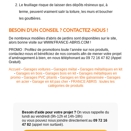
Le feuillage risque de laisser des dépôts résineux qui, à
terme, peuvent vraiment salir la toiture, les murs et boucher
les gouttières.
BESOIN D'UN CONSEIL ? CONTACTEZ-NOUS !
De nombreux modèles d'abris de jardins sont disponibles sur le site,
alors bonne visite sur WWW.FRANCE-ABRIS.COM !
PROMO : Profitez de promotions toute l’année sur nos produits,
contactez-nous et bénéficiez de nos conseils afin de mener votre projet
d’aménagement à bien, en nous téléphonant au 09 72 16 47 82 (Appel
Gratuit).
Accueil
-
Garages voitures
-
Garages métal
-
Garages métalliques en kit
-
Garages en bois
-
Garages bois en kit
-
Garages métalliques en
promo
-
Garages PVC pliants
-
Garages en tôle galvanisée
-
Garages
en acier
-
Garage en kit pas cher
-
FRANCE ABRIS : toutes les
catégories de produits
Besoin d'aide pour votre projet ?
On vous rappelle du
lundi au vendredi (9h-12h et 14h-18h)
ou vous pouvez nous joindre directement au
09 72 16
47 82
(appel non surtaxé).