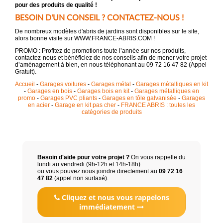
pour des produits de qualité !
BESOIN D'UN CONSEIL ? CONTACTEZ-NOUS !
De nombreux modèles d'abris de jardins sont disponibles sur le site,
alors bonne visite sur WWW.FRANCE-ABRIS.COM !
PROMO : Profitez de promotions toute l’année sur nos produits,
contactez-nous et bénéficiez de nos conseils afin de mener votre projet
d’aménagement à bien, en nous téléphonant au 09 72 16 47 82 (Appel
Gratuit).
Accueil
-
Garages voitures
-
Garages métal
-
Garages métalliques en kit
-
Garages en bois
-
Garages bois en kit
-
Garages métalliques en
promo
-
Garages PVC pliants
-
Garages en tôle galvanisée
-
Garages
en acier
-
Garage en kit pas cher
-
FRANCE ABRIS : toutes les
catégories de produits
Besoin d'aide pour votre projet ?
On vous rappelle du
lundi au vendredi (9h-12h et 14h-18h)
ou vous pouvez nous joindre directement au
09 72 16
47 82
(appel non surtaxé).
Cliquez et nous vous rappelons
immédiatement