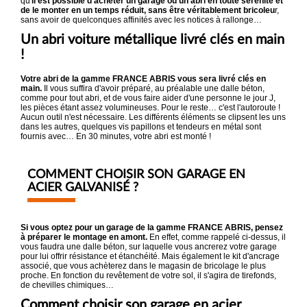
qu'
il est possible d'acheter un garage ou un abri en toute sérénité et
de le monter en un temps réduit, sans être véritablement bricoleu
r,
sans avoir de quelconques affinités avec les notices à rallonge…
Un abri voiture métallique livré clés en main
!
Votre abri de la gamme FRANCE ABRIS vous sera livré clés en
main.
Il vous suffira d'avoir préparé, au préalable une dalle béton,
comme pour tout abri, et de vous faire aider d'une personne le jour J,
les pièces étant assez volumineuses. Pour le reste… c'est l'autoroute !
Aucun outil n'est nécessaire. Les différents éléments se clipsent les uns
dans les autres, quelques vis papillons et tendeurs en métal sont
fournis avec… En 30 minutes, votre abri est monté !
COMMENT CHOISIR SON GARAGE EN
ACIER GALVANISÉ ?
Si vous optez pour un garage de la gamme FRANCE ABRIS, pensez
à préparer le montage en amont.
En effet, comme rappelé ci-dessus, il
vous faudra une dalle béton, sur laquelle vous ancrerez votre garage
pour lui offrir résistance et étanchéité. Mais également le kit d'ancrage
associé, que vous achèterez dans le magasin de bricolage le plus
proche. En fonction du revêtement de votre sol, il s'agira de tirefonds,
de chevilles chimiques…
Comment choisir son garage en acier