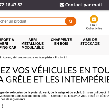
72 16 47 82
Contact par mail
Pro &
Collectivités
RPORT &
ABRI
CHARPENTE
ABRI DE
ABRI
MÉTALLIQUE
EN BOIS
STOCKAGE
PING-CAR
MODULABLE
uvent, abri voiture contre les intempéries - Prix livré !
GEZ VOS VÉHICULES EN TO
A GRÊLE ET LES INTEMPÉRI
ype de véhicules de la pluie, du vent, de la neige et du soleil.
Et ils en ont besoin 
! Mais s'il ne s'agissait que de la grêle… Combien de fois avez-vous pesté en décou
 de ces désagréments.
 !