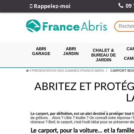
09 
Rappelez-moi
ABRI
ABRI
CA
CHALET &
GARAGE
JARDIN
BUREAU DE
CAM
JARDIN
/
PRESENTATION DES GAMMES FRANCE ABRIS
CARPORT BOIS : A
ABRITEZ ET PROTÉ
L
Le carport, par définition, est un abri destiné à protéger tout t
de grêlons… Alors ? Utile ? Inutile ? On connaît votre réponse 
résineux ? Bref, le carport, c'est l'outil idéal pour se préserver
Le carport, pour la voiture… et la famille