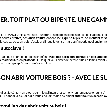
ER, TOIT PLAT OU BIPENTE, UNE GA
du site FRANCE ABRIS, vous retrouverez des modèles conçus dans des matériaux bien 
à toute épreuve, des abris voiture en toile PVC, qui se replient, se montent et 
e ces carports en bois, c'est leur silhouette qui se marie à n'importe quel environn
 autoclave !
portant que pour des produits en métal.
Mais nos abris sont conçus en bois autocla
les moisissures en profondeur.
De quoi vous éviter de perdre plus de temps avant le
eau l'ouvrage après trois années environ.
 ABRI VOITURE BOIS ? - AVEC LE SU
qui est forcément un atout pour mieux l'intégrer à son environnement extérieur, qu'il
our lui donner la couleur que vous désirez, mais également
opter pour un carport ave
ornélien des abris voiture bois !