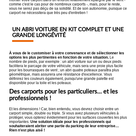
monter votre carport dans un endroit relativement épargné par le vent -
comme c'est le cas pour de nombreux carports -, mais, pour le reste,
vous ne serez pas déçu de sa solidité. Et de son autonomie, puisque ce
carport ne nécessitera que très peu d'entretien !
UN ABRI VOITURE EN KIT COMPLET ET UNE
GRANDE LONGÉVITÉ
À vous de le customiser à votre convenance et de sélectionner les
options les plus pertinentes en fonction de votre situation.
Le
nombre de pieds, par exemple : un abri voiture sur un ou deux pieds
facilitera le parcage de votre véhicule, mais sera une proie plus facile
pour les bourrasques de vent ; un abri quatre poteaux paraîtra plus
géométrique, mais assurera une résistance d'excellence. Vous
définirez les couleurs également, puisqu'une grande palette est
disponible pour la toile et les poteaux.
Des carports pour les particuliers… et les
professionnels !
Et les dimensions ! Car, bien entendu, vous devrez choisir entre un
carport simple, double ou triple. Si vous avez plusieurs véhicules à
protéger, vous opterez évidemment pour les surfaces couvertes les plus
importantes.
Une solution idéale pour les professionnels qui
souhaiteraient abriter une partie du parking de leur entreprise…
Rien n'est plus aisé !