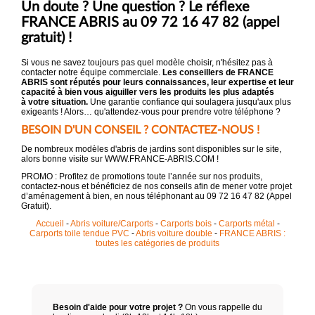
Un doute ? Une question ? Le réflexe
FRANCE ABRIS au 09 72 16 47 82 (appel
gratuit) !
Si vous ne savez toujours pas quel modèle choisir, n'hésitez pas à
contacter notre équipe commerciale.
Les conseillers de FRANCE
ABRIS sont réputés pour leurs connaissances, leur expertise et leur
capacité à bien vous aiguiller vers les produits les plus adaptés
à votre situation.
Une garantie confiance qui soulagera jusqu'aux plus
exigeants ! Alors… qu'attendez-vous pour prendre votre téléphone ?
BESOIN D'UN CONSEIL ? CONTACTEZ-NOUS !
De nombreux modèles d'abris de jardins sont disponibles sur le site,
alors bonne visite sur WWW.FRANCE-ABRIS.COM !
PROMO : Profitez de promotions toute l’année sur nos produits,
contactez-nous et bénéficiez de nos conseils afin de mener votre projet
d’aménagement à bien, en nous téléphonant au 09 72 16 47 82 (Appel
Gratuit).
Accueil
-
Abris voiture/Carports
-
Carports bois
-
Carports métal
-
Carports toile tendue PVC
-
Abris voiture double
-
FRANCE ABRIS :
toutes les catégories de produits
Besoin d'aide pour votre projet ?
On vous rappelle du