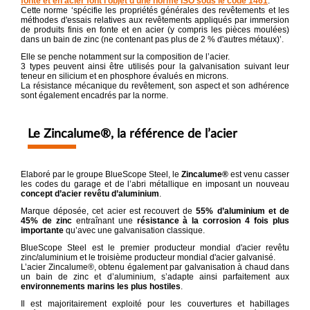
fonte et en acier font l’objet d’une norme ISO sous le code 1461
.
Cette norme ‘spécifie les propriétés générales des revêtements et les
méthodes d'essais relatives aux revêtements appliqués par immersion
de produits finis en fonte et en acier (y compris les pièces moulées)
dans un bain de zinc (ne contenant pas plus de 2 % d'autres métaux)’.
Elle se penche notamment sur la composition de l’acier.
3 types peuvent ainsi être utilisés pour la galvanisation suivant leur
teneur en silicium et en phosphore évalués en microns.
La résistance mécanique du revêtement, son aspect et son adhérence
sont également encadrés par la norme.
Le Zincalume®, la référence de l’acier
Elaboré par le groupe BlueScope Steel, le
Zincalume®
est venu casser
les codes du garage et de l’abri métallique en imposant un nouveau
concept d’acier revêtu d’aluminium
.
Marque déposée, cet acier est recouvert de
55% d’aluminium et de
45% de zinc
entraînant une
résistance à la corrosion 4 fois plus
importante
qu’avec une galvanisation classique.
BlueScope Steel est le premier producteur mondial d'acier revêtu
zinc/aluminium et le troisième producteur mondial d'acier galvanisé.
L’acier Zincalume®, obtenu également par galvanisation à chaud dans
un bain de zinc et d’aluminium, s’adapte ainsi parfaitement aux
environnements marins les plus hostiles
.
Il est majoritairement exploité pour les couvertures et habillages