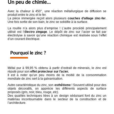
Un peu de chimie…
Avec la chaleur à 450°, une réaction métallurgique de diffusion se
produit entre le zinc et le fer.
La pièce immergée reçoit alors plusieurs
couches d’alliage zinc-fer
.
Une fois sortie de son bain, le zinc se solidifie à la surface.
La rouille n’a alors plus d’emprise ! L’autre procédé principalement
utilisé est l’
électro zingage
. Le dépôt de zinc sur l’acier se fait par
électrolyse à savoir qu’une réaction chimique est réalisée sous l’effet
d’un courant électrique.
Pourquoi le zinc ?
Métal pur à 99,95 % obtenu à partir d’extrait de minerais, le zinc est
réputé pour son
effet protecteur sur l’acier.
Il est à noter qu’un peu moins de la moitié de la consommation
mondiale de zinc sert à la galvanisation.
Autre caractéristique du zinc, son
esthétisme
! Souvent utilisé pour des
objets décoratifs, on apprécie les différents aspects de surface
proposés (gris, noir, bleu, rouge, etc).
Des qualités techniques liées à un design séduisant font du zinc un
matériau incontournable dans le secteur de la construction et de
l’architecture.