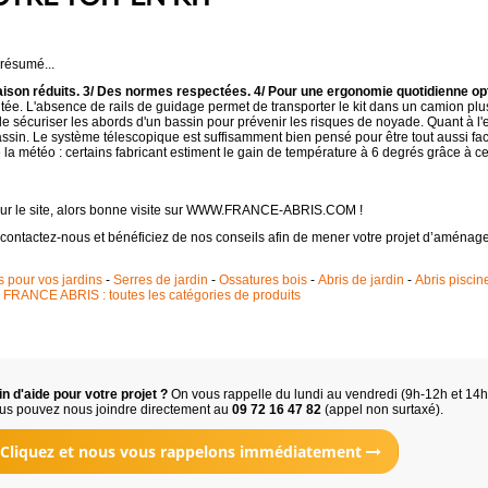
 résumé...
vraison réduits. 3/ Des normes respectées. 4/ Pour une ergonomie quotidienne op
litée. L'absence de rails de guidage permet de transporter le kit dans un camion plus
sécuriser les abords d'un bassin pour prévenir les risques de noyade. Quant à l'e
assin. Le système télescopique est suffisamment bien pensé pour être tout aussi fa
la météo : certains fabricant estiment le gain de température à 6 degrés grâce à ces 
 sur le site, alors bonne visite sur WWW.FRANCE-ABRIS.COM !
 contactez-nous et bénéficiez de nos conseils afin de mener votre projet d’aména
s pour vos jardins
-
Serres de jardin
-
Ossatures bois
-
Abris de jardin
-
Abris piscin
-
FRANCE ABRIS : toutes les catégories de produits
n d'aide pour votre projet ?
On vous rappelle du lundi au vendredi (9h-12h et 14
us pouvez nous joindre directement au
09 72 16 47 82
(appel non surtaxé).
Cliquez et nous vous rappelons immédiatement