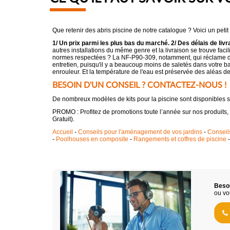
Que retenir des abris piscine de notre catalogue ? Voici un petit
1/ Un prix parmi les plus bas du marché. 2/ Des délais de li
autres installations du même genre et la livraison se trouve faci
normes respectées ? La NF-P90-309, notamment, qui réclame de 
entretien, puisqu'il y a beaucoup moins de saletés dans votre b
enrouleur. Et la température de l'eau est préservée des aléas de 
BESOIN D'UN CONSEIL ? CONTACTEZ-NOUS !
De nombreux modèles de kits pour la piscine sont disponibles
PROMO : Profitez de promotions toute l’année sur nos produits,
Gratuit).
Accueil
-
Conseils pour l'aménagement de vos jardins
-
Conseil
-
Poolhouses en composite
-
Rangements et coffres de piscine
Besoi
ou vo