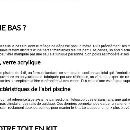
E BAS ?
 dessus le bassin
, dont le faîtage ne dépasse pas un mètre. Plus précisément, les
e, mais restent discrets d'une part et maniables d'autre part. Car, certes, un abri pis
. et peut être manipulé par une seule et unique personne. Son poids est modéré et le
 verre acrylique
 piscine de 4x8, un format standard, ce sont quatre sections au total qui s'emboît
ouverture en polycarbonate, fabriquée par une référence, un véritable expert de ce 
arties susceptibles d'être confrontées à des chocs. Et à celle d'une esthétique supé
ctéristiques de l'abri piscine
 qui fait référence à ce système par sections. Télescopiques et sans rails, une autre
pas d'installer des rails de guidage. Ces derniers permettent de garder un alignement
assin, réclament deux personnes pour manier le kit... Le tout pour un prix plus élevé
OTRE TOIT EN KIT