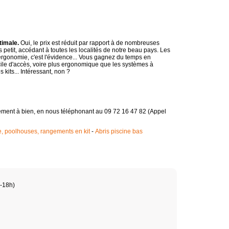
timale.
Oui, le prix est réduit par rapport à de nombreuses
 petit, accédant à toutes les localités de notre beau pays. Les
rgonomie, c'est l'évidence... Vous gagnez du temps en
cile d'accès, voire plus ergonomique que les systèmes à
kits... Intéressant, non ?
gement à bien, en nous téléphonant au 09 72 16 47 82 (Appel
e, poolhouses, rangements en kit
-
Abris piscine bas
h-18h)