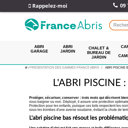
09 
Rappelez-moi
ABRI
ABRI
CA
CHALET &
GARAGE
JARDIN
BUREAU DE
CAM
JARDIN
/
PRESENTATION DES GAMMES FRANCE ABRIS
ABRI PISCINE 
L'ABRI PISCINE
Protéger, sécuriser, conserver : trois mots qui décrivent bie
vous baigner ou non. Déployé, il assure une protection optimale de
Protection pour les enfants, puisque ces toits respectent les nor
sous les trombes d'une averse soudaine, évitant la chute de tem
L'abri piscine bas résout les problémati