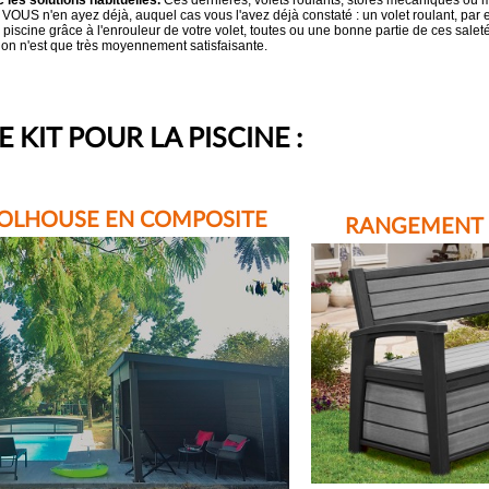
c les solutions habituelles.
Ces dernières, volets roulants, stores mécaniques ou m
 VOUS n'en ayez déjà, auquel cas vous l'avez déjà constaté : un volet roulant, par 
 piscine grâce à l'enrouleur de votre volet, toutes ou une bonne partie de ces saleté
tion n'est que très moyennement satisfaisante.
IT POUR LA PISCINE :
OLHOUSE EN COMPOSITE
RANGEMENT D