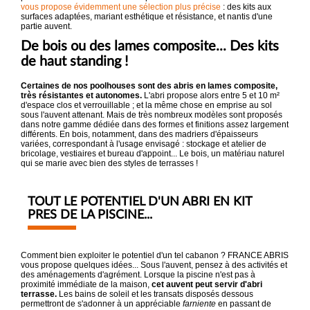
vous propose évidemment une sélection plus précise
: des kits aux
surfaces adaptées, mariant esthétique et résistance, et nantis d'une
partie auvent.
De bois ou des lames composite... Des kits
de haut standing !
Certaines de nos poolhouses sont des abris en lames composite,
très résistantes et autonomes.
L'abri propose alors entre 5 et 10 m²
d'espace clos et verrouillable ; et la même chose en emprise au sol
sous l'auvent attenant. Mais de très nombreux modèles sont proposés
dans notre gamme dédiée dans des formes et finitions assez largement
différents. En bois, notamment, dans des madriers d'épaisseurs
variées, correspondant à l'usage envisagé : stockage et atelier de
bricolage, vestiaires et bureau d'appoint... Le bois, un matériau naturel
qui se marie avec bien des styles de terrasses !
TOUT LE POTENTIEL D'UN ABRI EN KIT
PRES DE LA PISCINE...
Comment bien exploiter le potentiel d'un tel cabanon ? FRANCE ABRIS
vous propose quelques idées... Sous l'auvent, pensez à des activités et
des aménagements d'agrément. Lorsque la piscine n'est pas à
proximité immédiate de la maison,
cet auvent peut servir d'abri
terrasse.
Les bains de soleil et les transats disposés dessous
permettront de s'adonner à un appréciable
farniente
en passant de