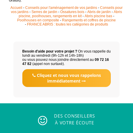
Gratuit).
Accueil
-
Conseils pour l'aménagement de vos jardins
-
Conseils pour
vos jardins
-
Serres de jardin
-
Ossatures bois
-
Abris de jardin
-
Abris
piscine, poolhouses, rangements en kit
-
Abris piscine bas
-
Poolhouses en composite
-
Rangements et coffres de piscine
-
FRANCE ABRIS : toutes les catégories de produits
Besoin d'aide pour votre projet ?
On vous rappelle du
lundi au vendredi (9h-12h et 14h-18h)
ou vous pouvez nous joindre directement au
09 72 16
47 82
(appel non surtaxé).
Cliquez et nous vous rappelons
immédiatement
DES CONSEILLERS
À VOTRE ÉCOUTE