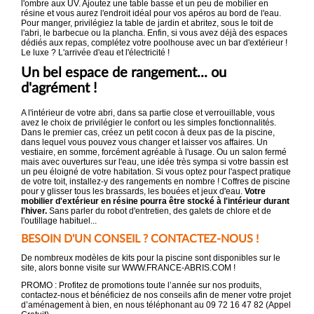
l'ombre aux UV. Ajoutez une table basse et un peu de mobilier en
résine et vous aurez l'endroit idéal pour vos apéros au bord de l'eau.
Pour manger, privilégiez la table de jardin et abritez, sous le toit de
l'abri, le barbecue ou la plancha. Enfin, si vous avez déjà des espaces
dédiés aux repas, complétez votre poolhouse avec un bar d'extérieur !
Le luxe ? L'arrivée d'eau et l'électricité !
Un bel espace de rangement... ou
d'agrément !
A l'intérieur de votre abri, dans sa partie close et verrouillable, vous
avez le choix de privilégier le confort ou les simples fonctionnalités.
Dans le premier cas, créez un petit cocon à deux pas de la piscine,
dans lequel vous pouvez vous changer et laisser vos affaires. Un
vestiaire, en somme, forcément agréable à l'usage. Ou un salon fermé
mais avec ouvertures sur l'eau, une idée très sympa si votre bassin est
un peu éloigné de votre habitation. Si vous optez pour l'aspect pratique
de votre toit, installez-y des rangements en nombre ! Coffres de piscine
pour y glisser tous les brassards, les bouées et jeux d'eau.
Votre
mobilier d'extérieur en résine pourra être stocké à l'intérieur durant
l'hiver.
Sans parler du robot d'entretien, des galets de chlore et de
l'outillage habituel...
BESOIN D'UN CONSEIL ? CONTACTEZ-NOUS !
De nombreux modèles de kits pour la piscine sont disponibles sur le
site, alors bonne visite sur WWW.FRANCE-ABRIS.COM !
PROMO : Profitez de promotions toute l’année sur nos produits,
contactez-nous et bénéficiez de nos conseils afin de mener votre projet
d’aménagement à bien, en nous téléphonant au 09 72 16 47 82 (Appel